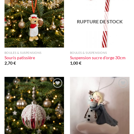
Ajouter
Ajouter
à la liste
à la liste
d'envie
d'envie
RUPTURE DE STOCK
BOULES & SUSPENSIONS
BOULES & SUSPENSIONS
Souris patissière
Suspension sucre d’orge 30cm
2,70
€
1,00
€
Ajouter
Ajouter
à la liste
à la liste
d'envie
d'envie