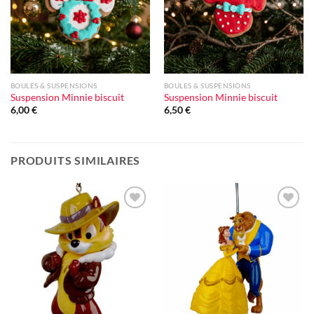
BOULES & SUSPENSIONS
BOULES & SUSPENSIONS
Suspension Minnie biscuit
Suspension Minnie biscuit
6,00
€
6,50
€
PRODUITS SIMILAIRES
Ajouter
Ajouter
à la liste
à la liste
d'envie
d'envie