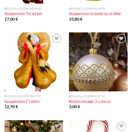
BOULES & SUSPENSIONS
BOULES & SUSPENSIONS
Suspension Tic et tac
Suspension la belle et la bête
17,00
€
33,80
€
Ajouter
Ajouter
à la liste
à la liste
d'envie
d'envie
BOULES & SUSPENSIONS
BOULES & SUSPENSIONS
Suspension Cruella
Boule vintage 3 coloris
12,70
€
3,00
€