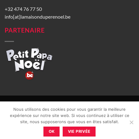
+32 474 76 77 50
info[at]lamaisonduperenoel.be
PARTENAIRE
© La Maison du Père Noël 2026 |
Conditions générales de vente
|
Nous utilisons des cookies pour vous garantir la meilleure
CGU
|
Vie privée
| TVA : BE0840965749 | Site web réalisé par
expérience sur notre site web. Si vous continuez à utiliser ce
site, nous supposerons que vous en êtes satisfait.
OK
VIE PRIVÉE