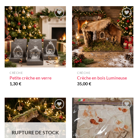
Ajouter
Ajouter
à la liste
à la liste
d'envie
d'envie
CRÈCHE
CRÈCHE
Petite crèche en verre
Crèche en bois Lumineuse
1,30
€
35,00
€
Ajouter
Ajouter
à la liste
à la liste
d'envie
d'envie
RUPTURE DE STOCK