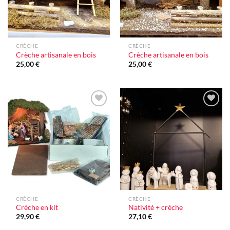
CRÈCHE
CRÈCHE
Crèche artisanale en bois
Crèche artisanale en bois
25,00
€
25,00
€
Ajouter
Ajouter
à la liste
à la liste
d'envie
d'envie
CRÈCHE
CRÈCHE
Crèche en kit
Nativité + crèche
29,90
€
27,10
€