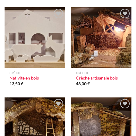
Ajouter
Ajouter
à la liste
à la liste
d'envie
d'envie
CRÈCHE
CRÈCHE
Nativité en bois
Crèche artisanale bois
13,50
€
48,00
€
Ajouter
Ajouter
à la liste
à la liste
d'envie
d'envie