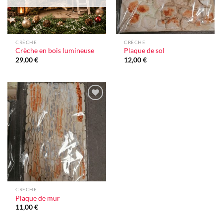
CRÈCHE
CRÈCHE
Crèche en bois lumineuse
Plaque de sol
29,00
€
12,00
€
Ajouter
à la liste
d'envie
CRÈCHE
Plaque de mur
11,00
€