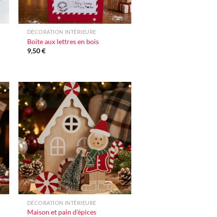
+
DÉCORATION INTÉRIEURE
Boite aux lettres en bois
9,50
€
r
Ajouter
e
à la liste
e
d'envie
+
DÉCORATION INTÉRIEURE
Maison et pain d’épices