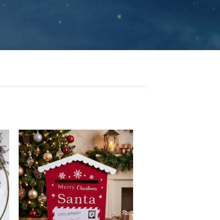
r
Ajouter
e
à la liste
e
d'envie