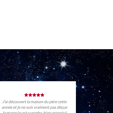
J’ai découvert la maison du père cette
année et je ne suis vraiment pas déçue
le magasin est superbe, bien organisé