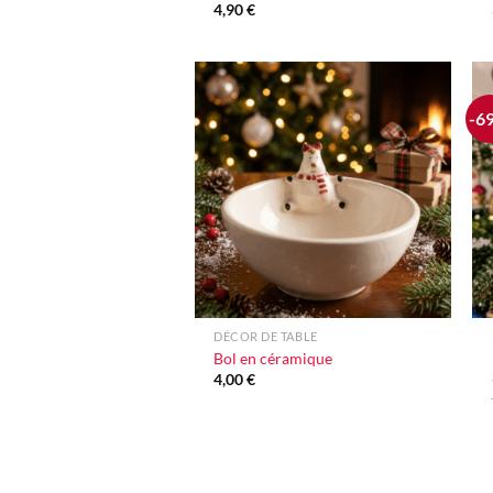
4,90
€
-6
Ajouter
à la liste
d'envie
+
DÉCOR DE TABLE
Bol en céramique
4,00
€