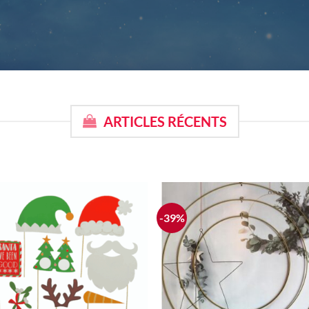
ARTICLES RÉCENTS
-39%
Ajouter
Ajoute
à la liste
à la list
d'envie
d'envi