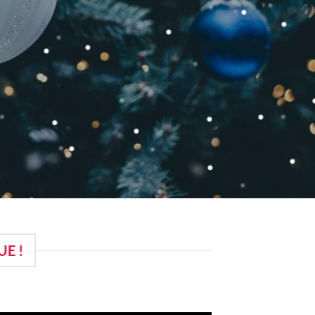
17
SEC
E !