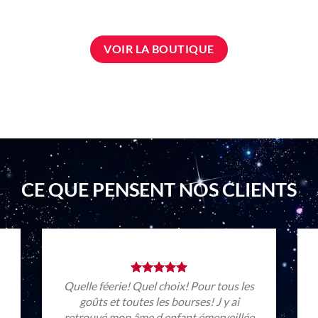
VOIR LA BOUTIQUE
CE QUE PENSENT NOS CLIENTS
Quelle féerie! Quel choix! Pour tous les
goûts et toutes les bourses! J y ai
retrouvé mon âme d enfant émerveillée