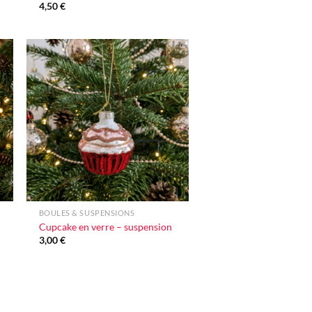
4,50
€
r
Ajouter
e
à la liste
e
d'envie
+
BOULES & SUSPENSIONS
Cupcake en verre – suspension
3,00
€