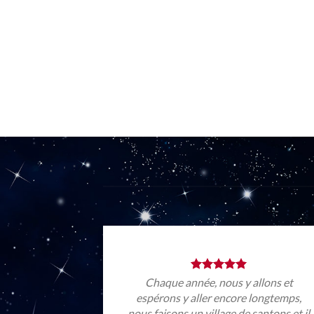
Chaque année, nous y allons et
espérons y aller encore longtemps,
nous faisons un village de santons et il