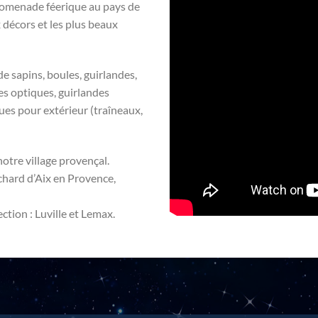
romenade féerique au pays de
 décors et les plus beaux
e sapins, boules, guirlandes,
es optiques, guirlandes
ques pour extérieur (traîneaux,
notre village provençal.
hard d’Aix en Provence,
ction : Luville et Lemax.