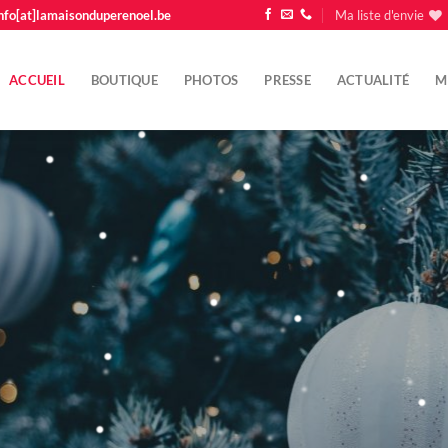
nfo[at]lamaisonduperenoel.be
Ma liste d'envie
ACCUEIL
BOUTIQUE
PHOTOS
PRESSE
ACTUALITÉ
M
C’EST NOË
DANS