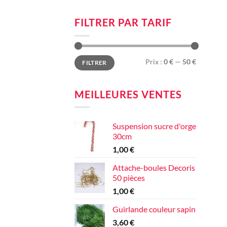
FILTRER PAR TARIF
Prix
Prix
Prix :
0 €
—
50 €
FILTRER
min
max
MEILLEURES VENTES
Suspension sucre d'orge
30cm
1,00
€
Attache-boules Decoris
50 pièces
1,00
€
Guirlande couleur sapin
3,60
€