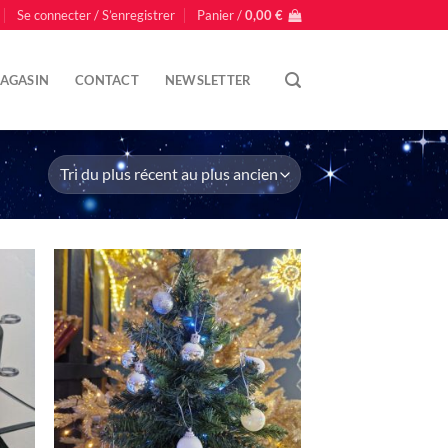
Se connecter / S’enregistrer
Panier /
0,00
€
AGASIN
CONTACT
NEWSLETTER
uter
Ajouter
liste
à la liste
nvie
d'envie