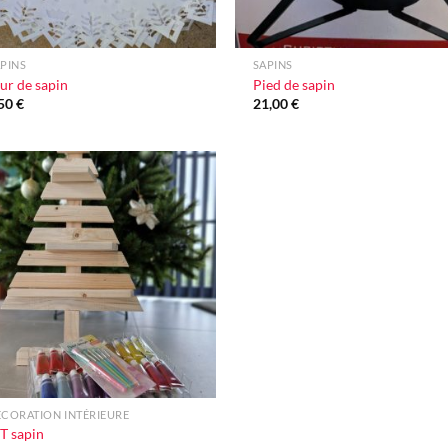
+
PINS
SAPINS
ur de sapin
Pied de sapin
,50
€
21,00
€
Ajouter
à la liste
d'envie
CORATION INTÉRIEURE
T sapin