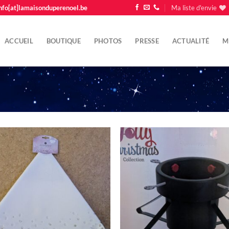
nfo[at]lamaisonduperenoel.be
Ma liste d'envie
ACCUEIL
BOUTIQUE
PHOTOS
PRESSE
ACTUALITÉ
M
Ajouter
Ajo
à la liste
à la 
d'envie
d'e