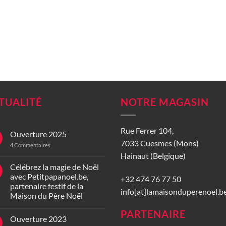
TUALITÉ
NOTRE MAGASIN
Rue Ferrer 104,
Ouverture 2025
7033 Cuesmes (Mons)
4
Commentaires
Hainaut (Belgique)
Célébrez la magie de Noël
avec Petitpapanoel.be,
+32 474 76 77 50
partenaire festif de la
info[at]lamaisonduperenoel.b
Maison du Père Noël
PARTENAIRE
Ouverture 2023