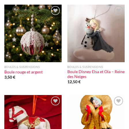
Ajouter
Ajouter
à la liste
à la liste
d'envie
d'envie
BOULES & SUSPENSIONS
BOULES & SUSPENSIONS
Boule Disney Elsa et Ola – Reine
Boule rouge et argent
des Neiges
3,50
€
12,50
€
Ajouter
Ajouter
à la liste
à la liste
d'envie
d'envie