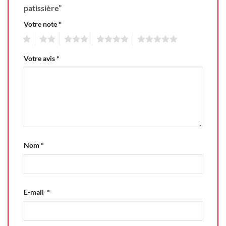
patissière”
Votre note
*
1
2
3
4
5
Votre avis
*
Nom
*
E-mail
*