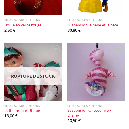
BOULES & SUSPENSIONS
BOULES & SUSPENSIONS
Boule en verre rouge
Suspension la belle et la bête
2,50
€
33,80
€
Ajouter
Ajouter
à la liste
à la liste
d'envie
d'envie
RUPTURE DE STOCK
BOULES & SUSPENSIONS
BOULES & SUSPENSIONS
Suspension Cheeschire –
Lutin farceur Biblue
Disney
13,00
€
13,50
€