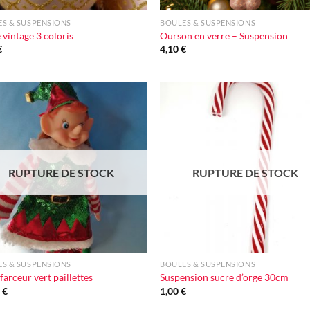
S & SUSPENSIONS
BOULES & SUSPENSIONS
 vintage 3 coloris
Ourson en verre – Suspension
€
4,10
€
Ajouter
Ajou
à la liste
à la l
d'envie
d'en
RUPTURE DE STOCK
RUPTURE DE STOCK
+
S & SUSPENSIONS
BOULES & SUSPENSIONS
 farceur vert paillettes
Suspension sucre d’orge 30cm
0
€
1,00
€