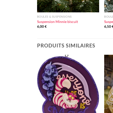
+
+
BOULES & SUSPENSIONS
BOULE
Suspension Minnie biscuit
Suspe
6,00
€
6,50
PRODUITS SIMILAIRES
Ajouter
à la liste
d'envie
+
+