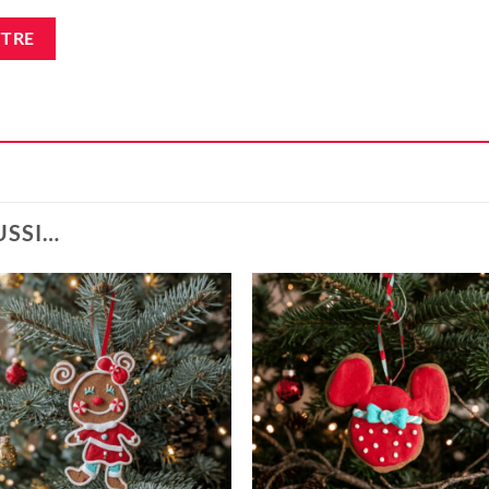
USSI…
Ajouter
Ajou
à la liste
à la l
d'envie
d'en