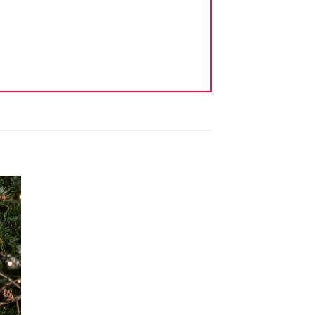
ter
iste
vie