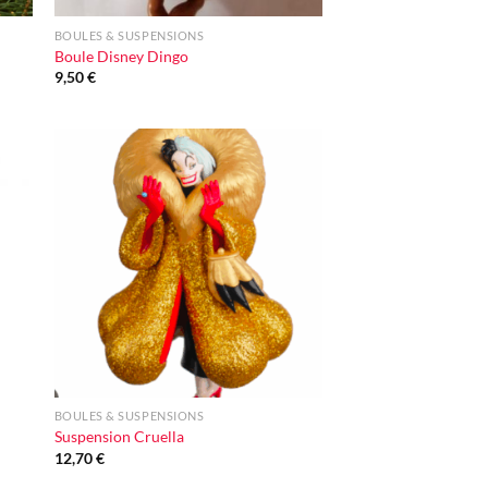
BOULES & SUSPENSIONS
Boule Disney Dingo
9,50
€
ter
Ajouter
iste
à la liste
vie
d'envie
+
BOULES & SUSPENSIONS
Suspension Cruella
12,70
€