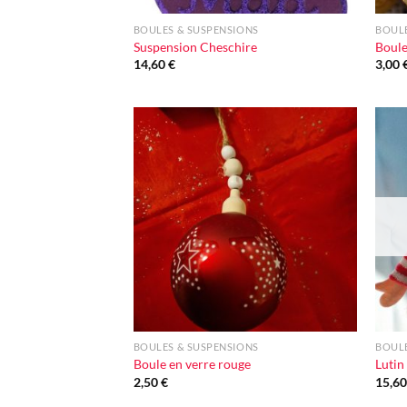
BOULES & SUSPENSIONS
BOULE
Suspension Cheschire
Boule
14,60
€
3,00
Ajouter
à la liste
d'envie
+
+
BOULES & SUSPENSIONS
BOULE
Boule en verre rouge
Lutin
2,50
€
15,6