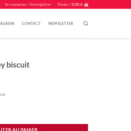
Se connecter / S’enregistrer
Panier /
0,00
€
AGASIN
CONTACT
NEWSLETTER
y biscuit
0cm
scuit
UTER AU PANIER