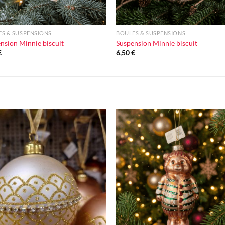
+
S & SUSPENSIONS
BOULES & SUSPENSIONS
nsion Minnie biscuit
Suspension Minnie biscuit
€
6,50
€
Ajouter
Ajou
à la liste
à la l
d'envie
d'en
+