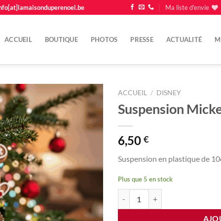
nfo[at]lamaisonduperenoel.be
Ma liste d'envie
ACCUEIL
BOUTIQUE
PHOTOS
PRESSE
ACTUALITÉ
M
ACCUEIL
/
DISNEY
Suspension Micke
Ajouter
à la
liste
6,50
€
d'envie
Suspension en plastique de 1
Plus que 5 en stock
quantité de Suspension Mickey bi
AJO