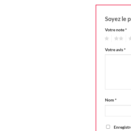
Soyez le p
Votre note
*
1
2
3
Votre avis
*
Nom
*
Enregistr