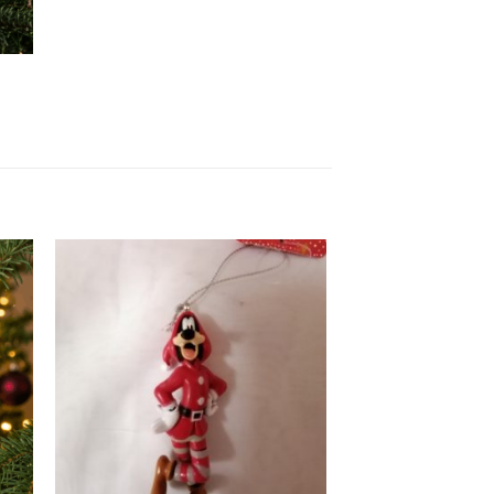
ter
Ajouter
iste
à la liste
vie
d'envie
+