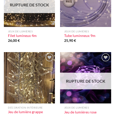
RUPTURE DE STOCK
JEUX DE LUMIÈRES
JEUX DE LUMIÈRES
Filet lumineux 4m
Tube luminneux 9m
26,00
€
25,90
€
Ajouter
Ajouter
à la liste
à la liste
d'envie
d'envie
RUPTURE DE STOCK
DÉCORATION INTÉRIEURE
JEUX DE LUMIÈRES
Jeu de lumière grappe
Jeu de lumières rose