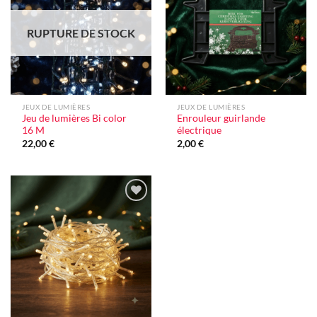
d'envie
d'envie
RUPTURE DE STOCK
JEUX DE LUMIÈRES
JEUX DE LUMIÈRES
Jeu de lumières Bi color
Enrouleur guirlande
16 M
électrique
22,00
€
2,00
€
Ajouter
à la liste
d'envie