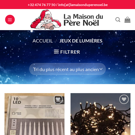
Passer
+32 474 76 77 50
/
info[at]lamaisonduperenoel.be
au
contenu
ACCUEIL
/
JEUX DE LUMIÈRES
FILTRER
Ajouter
Ajouter
à la liste
à la liste
d'envie
d'envie