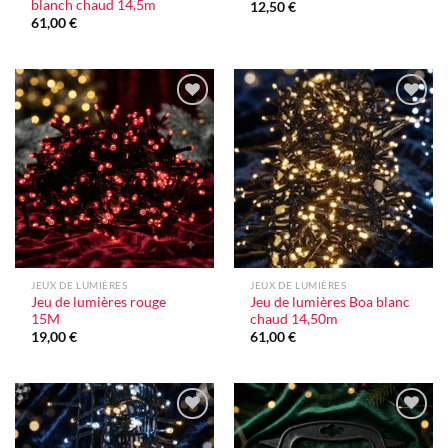
blanch chaud 14,5m
12,50
€
61,00
€
Ajouter
Ajouter
à la liste
à la liste
d'envie
d'envie
JEUX DE LUMIÈRES
JEUX DE LUMIÈRES
Jeu de lumières rouge
Jeu de lumières Boa blanc
15M
chaud 14,50m
19,00
€
61,00
€
Ajouter
Ajouter
à la liste
à la liste