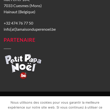
7033 Cuesmes (Mons)
Hainaut (Belgique)
+32 474 76 77 50
info[at]lamaisonduperenoel.be
PARTENAIRE
© La Maison du Père Noël 2026 |
Conditions générales de vente
|
Nous utilisons des cookies pour vous garantir la meilleure
CGU
|
Vie privée
| TVA : BE0840965749 | Site web réalisé par
expérience sur notre site web. Si vous continuez à utiliser ce