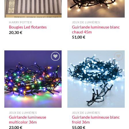
HARRY POTTER
JEUX DE LUMIÈRES
Guirlande lumineuse blanc
Bougies Led flotantes
chaud 45m
20,30
€
51,00
€
Ajouter
Ajouter
à la liste
à la liste
d'envie
d'envie
JEUX DE LUMIÈRES
JEUX DE LUMIÈRES
Guirlande lumineuse
Guirlande lumineuse blanc
multicolor 36m
froid 36m
23,00
€
55,00
€