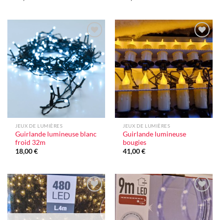
Ajouter
Ajouter
à la liste
à la liste
d'envie
d'envie
JEUX DE LUMIÈRES
JEUX DE LUMIÈRES
Guirlande lumineuse blanc
Guirlande lumineuse
froid 32m
bougies
18,00
€
41,00
€
Ajouter
Ajouter
à la liste
à la liste
d'envie
d'envie