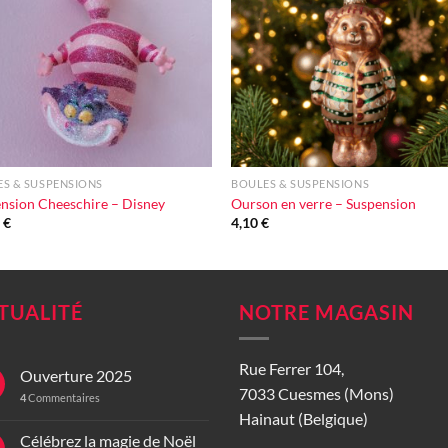
d'envie
d'en
+
S & SUSPENSIONS
BOULES & SUSPENSIONS
nsion Cheeschire – Disney
Ourson en verre – Suspension
0
€
4,10
€
TUALITÉ
NOTRE MAGASIN
Rue Ferrer 104,
Ouverture 2025
7033 Cuesmes (Mons)
4
Commentaires
Hainaut (Belgique)
Célébrez la magie de Noël