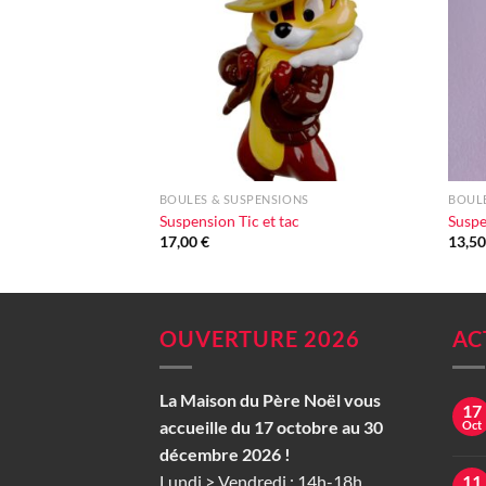
d'envie
+
+
BOULES & SUSPENSIONS
BOULE
Suspension Tic et tac
Suspe
17,00
€
13,5
OUVERTURE 2026
AC
La Maison du Père Noël vous
17
accueille du 17 octobre au 30
Oct
décembre 2026 !
Lundi > Vendredi : 14h-18h
11