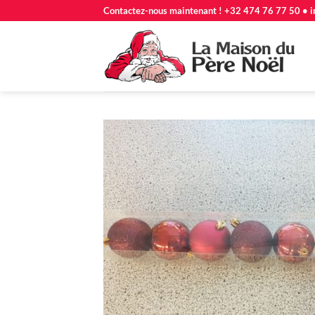
Passer
Contactez-nous maintenant ! +32 474 76 77 50 • i
au
contenu