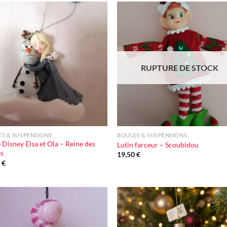
Ajouter
Ajou
à la liste
à la l
d'envie
d'en
RUPTURE DE STOCK
+
S & SUSPENSIONS
BOULES & SUSPENSIONS
 Disney Elsa et Ola – Reine des
Lutin farceur – Scoubidou
es
19,50
€
0
€
Ajouter
Ajou
à la liste
à la l