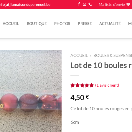
nfo[at]lamaisonduperenoel.be
Ma liste d'envie
ACCUEIL
BOUTIQUE
PHOTOS
PRESSE
ACTUALITÉ
M
ACCUEIL
/
BOULES & SUSPENS
Lot de 10 boules 
Ajouter
à la
liste
(
1
avis client)
d'envie
Noté
1
5.00
4,50
€
sur 5 basé
sur
notation
client
Ce lot de 10 boules rouges en p
6cm