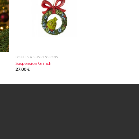
vie
d'envie
+
BOULES & SUSPENSIONS
Suspension Grinch
27,00
€