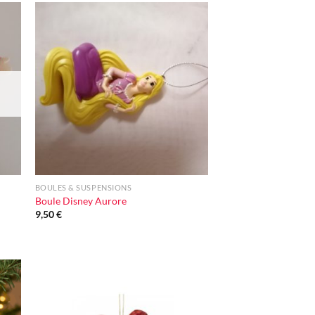
ter
Ajouter
iste
à la liste
vie
d'envie
+
BOULES & SUSPENSIONS
Boule Disney Aurore
9,50
€
ter
Ajouter
iste
à la liste