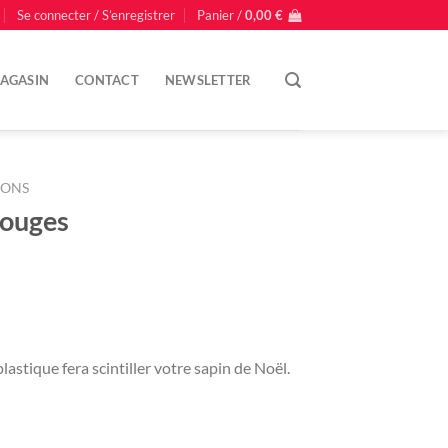
Se connecter / S’enregistrer
Panier /
0,00
€
AGASIN
CONTACT
NEWSLETTER
IONS
rouges
lastique fera scintiller votre sapin de Noël.