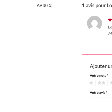
1 avis pour
Lo
AVIS (1)
N
L
5
Ma
Ajouter u
Votre note
*
1
2
3
Votre avis
*