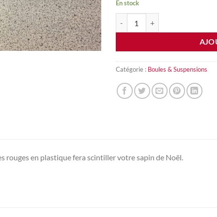
En stock
quantité de Lot de 10 boules roug
AJO
Catégorie :
Boules & Suspensions
s rouges en plastique fera scintiller votre sapin de Noël.