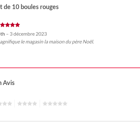
t de 10 boules rouges
ote
5
sur
oth
–
3 décembre 2023
gnifique le magasin la maison du père Noël.
n Avis
4
5