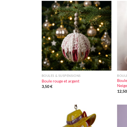
Ajouter
à la liste
d'envie
+
+
BOULES & SUSPENSIONS
BOULE
Boule
Boule rouge et argent
Neig
3,50
€
12,5
Ajouter
à la liste