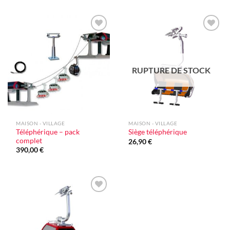
Ajouter
Ajouter
à la liste
à la liste
d'envie
d'envie
RUPTURE DE STOCK
MAISON - VILLAGE
MAISON - VILLAGE
Téléphérique – pack
Siège téléphérique
complet
26,90
€
390,00
€
Ajouter
à la liste
d'envie