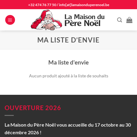
Passer
+32 474 76 77 50
/
info[at]lamaisonduperenoel.be
au
contenu
MA LISTE D’ENVIE
Ma liste d'envie
Aucun produit ajouté à la liste de souhaits
OUVERTURE 2026
La Maison du Père Noël vous accueille du 17 octobre au 30
décembre 2026 !