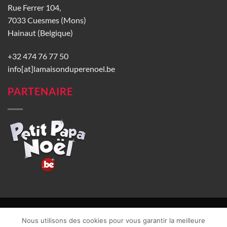
Rue Ferrer 104,
7033 Cuesmes (Mons)
Hainaut (Belgique)
+32 474 76 77 50
info[at]lamaisonduperenoel.be
PARTENAIRE
© La Maison du Père Noël 2026 |
Conditions générales de vente
|
Nous utilisons des cookies pour vous garantir la meilleure
CGU
|
Vie privée
| TVA : BE0840965749 | Site web réalisé par