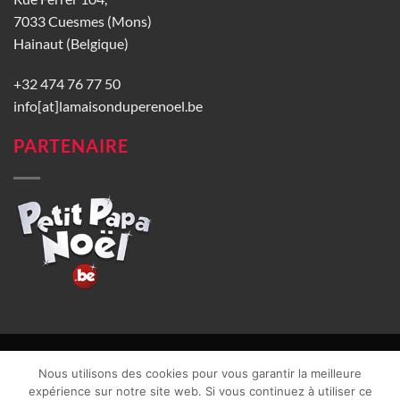
7033 Cuesmes (Mons)
Hainaut (Belgique)
+32 474 76 77 50
info[at]lamaisonduperenoel.be
PARTENAIRE
© La Maison du Père Noël 2026 |
Conditions générales de vente
|
Nous utilisons des cookies pour vous garantir la meilleure
CGU
|
Vie privée
| TVA : BE0840965749 | Site web réalisé par
expérience sur notre site web. Si vous continuez à utiliser ce