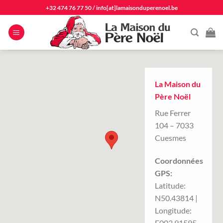
Passer
+32 474 76 77 50
/
info[at]lamaisonduperenoel.be
au
contenu
La Maison du
Père Noël
Rue Ferrer
104 – 7033
Cuesmes
Coordonnées
GPS:
Latitude:
N50.43814 |
Longitude:
E003.91595