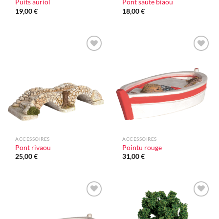
Puits auriol
Pont saute biaou
19,00
€
18,00
€
Ajouter
Ajouter
à la liste
à la liste
d'envie
d'envie
ACCESSOIRES
ACCESSOIRES
Pont rivaou
Pointu rouge
25,00
€
31,00
€
Ajouter
Ajouter
à la liste
à la liste
d'envie
d'envie