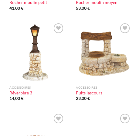
Rocher moulin petit
Rocher moulin moyen
41,00
€
53,00
€
Ajouter
Ajouter
à la liste
à la liste
d'envie
d'envie
ACCESSOIRES
ACCESSOIRES
Réverbère 3
Puits lascours
14,00
€
23,00
€
Ajouter
Ajouter
à la liste
à la liste
d'envie
d'envie