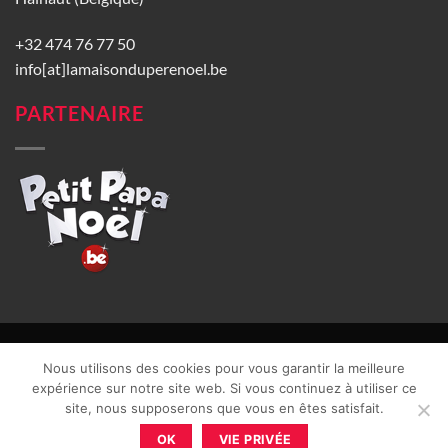
+32 474 76 77 50
info[at]lamaisonduperenoel.be
PARTENAIRE
© La Maison du Père Noël 2026 |
Conditions générales de vente
|
Nous utilisons des cookies pour vous garantir la meilleure
CGU
|
Vie privée
| TVA : BE0840965749 | Site web réalisé par
expérience sur notre site web. Si vous continuez à utiliser ce
site, nous supposerons que vous en êtes satisfait.
OK
VIE PRIVÉE