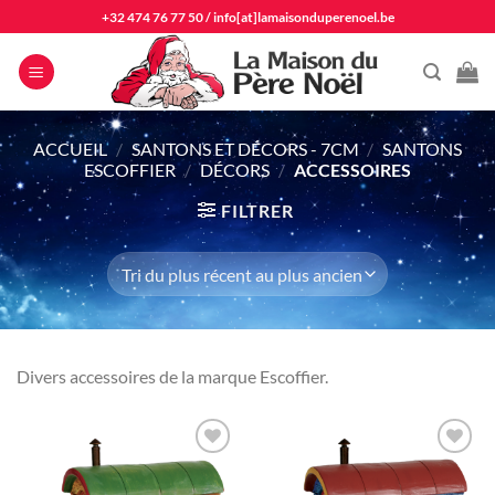
Passer
+32 474 76 77 50
/
info[at]lamaisonduperenoel.be
au
contenu
ACCUEIL
/
SANTONS ET DÉCORS - 7CM
/
SANTONS
ESCOFFIER
/
DÉCORS
/
ACCESSOIRES
FILTRER
Divers accessoires de la marque Escoffier.
Ajouter
Ajouter
à la liste
à la liste