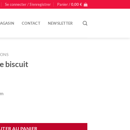
Se connecter / S’enregistrer
Panier /
0,00
€
AGASIN
CONTACT
NEWSLETTER
IONS
 biscuit
cm
scuit
UTER AU PANIER