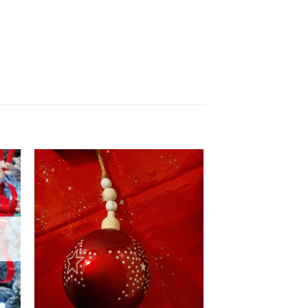
ter
Ajouter
iste
à la liste
vie
d'envie
+