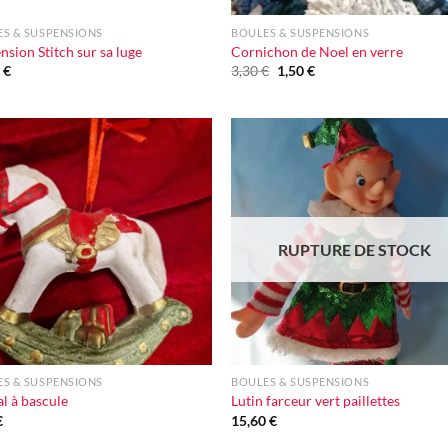
S & SUSPENSIONS
BOULES & SUSPENSIONS
nsion Stitch sur sa luge
Cornichon de Noel en verre
Le
Le
0
€
3,30
€
1,50
€
prix
prix
initial
actuel
était :
est :
3,30 €.
1,50 €.
Ajouter
Ajou
à la liste
à la l
d'envie
d'en
RUPTURE DE STOCK
+
S & SUSPENSIONS
BOULES & SUSPENSIONS
l à bascule
Lutin farceur vert paillettes
€
15,60
€