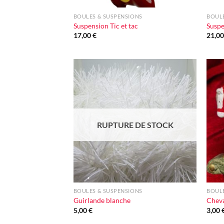
BOULES & SUSPENSIONS
BOULE
Suspension Tic et tac
Suspe
17,00
€
21,0
Ajouter
à la liste
d'envie
RUPTURE DE STOCK
+
+
BOULES & SUSPENSIONS
BOULE
Guirlande blanche
Cheva
5,00
€
3,00