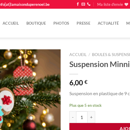
nfo[at]lamaisonduperenoel.be
Ma liste d'envie
ACCUEIL
BOUTIQUE
PHOTOS
PRESSE
ACTUALITÉ
M
ACCUEIL
/
BOULES & SUSPENS
Suspension Minnie
Ajouter
à la
liste
6,00
€
d'envie
Suspension en plastique de 9 
Plus que 5 en stock
quantité de Suspension Minnie bi
AJO