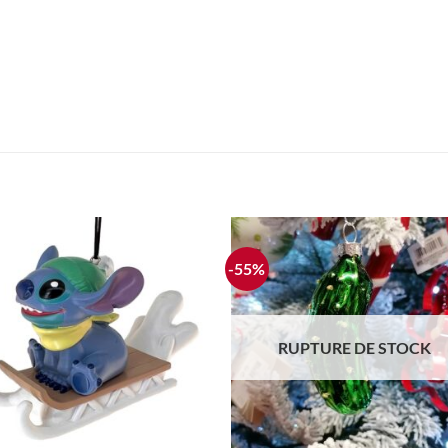
-55%
Ajouter
Ajou
à la liste
à la l
d'envie
d'en
RUPTURE DE STOCK
+