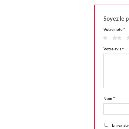
Soyez le p
Votre note
*
1
2
3
Votre avis
*
Nom
*
Enregistr