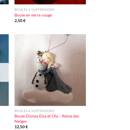
BOULES & SUSPENSIONS
Boule en verre rouge
2,50
€
ter
Ajouter
iste
à la liste
vie
d'envie
+
BOULES & SUSPENSIONS
Boule Disney Elsa et Ola – Reine des
Neiges
12,50
€