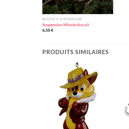
+
BOULES & SUSPENSIONS
Suspension Minnie biscuit
6,50
€
PRODUITS SIMILAIRES
Ajouter
à la liste
d'envie
+
+