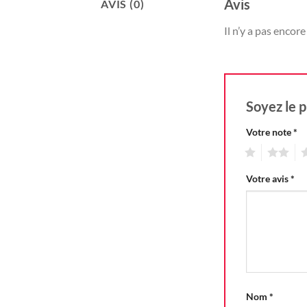
Avis
AVIS (0)
Il n’y a pas encore 
Soyez le p
Votre note
*
1
2
3
Votre avis
*
Nom
*