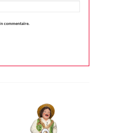
ain commentaire.
ter
Ajouter
iste
à la liste
vie
d'envie