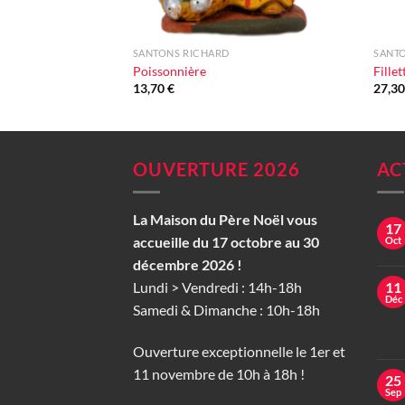
+
+
SANTONS RICHARD
SANT
Poissonnière
Fillet
13,70
€
27,3
OUVERTURE 2026
AC
La Maison du Père Noël vous
17
accueille du 17 octobre au 30
Oct
décembre 2026 !
Lundi > Vendredi : 14h-18h
11
Déc
Samedi & Dimanche : 10h-18h
Ouverture exceptionnelle le 1er et
11 novembre de 10h à 18h !
25
Sep