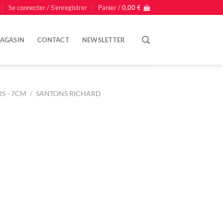
Se connecter / S’enregistrer
Panier /
0,00
€
AGASIN
CONTACT
NEWSLETTER
S - 7CM
/
SANTONS RICHARD