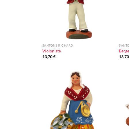
+
+
SANTONS RICHARD
SANT
Violoniste
Berge
13,70
€
13,7
Ajouter
à la liste
d'envie