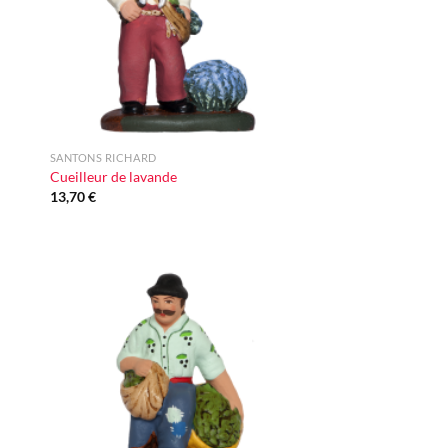
+
SANTONS RICHARD
Cueilleur de lavande
13,70
€
ter
Ajouter
iste
à la liste
vie
d'envie