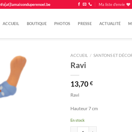
nfo[at]lamaisonduperenoel.be
Ma liste d'envie
ACCUEIL
BOUTIQUE
PHOTOS
PRESSE
ACTUALITÉ
M
ACCUEIL
/
SANTONS ET DÉCOR
Ravi
Ajouter
à la
liste
13,70
€
d'envie
Ravi
Hauteur 7 cm
En stock
quantité de Ravi