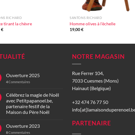
+
ONS RICHARD
SANTONS RICHARD
te tirant la chèvre
Homme olives à l’échelle
0
€
19,00
€
TUALITÉ
NOTRE MAGASIN
Rue Ferrer 104,
Ouverture 2025
7033 Cuesmes (Mons)
4
Commentaires
Hainaut (Belgique)
Célébrez la magie de Noël
avec Petitpapanoel.be,
+32 474 76 77 50
partenaire festif de la
info[at]lamaisonduperenoel.b
Maison du Père Noël
PARTENAIRE
Ouverture 2023
8
Commentaires