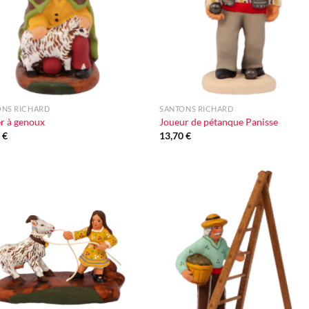
+
ONS RICHARD
SANTONS RICHARD
r à genoux
Joueur de pétanque Panisse
0
€
13,70
€
Ajouter
Ajou
à la liste
à la l
d'envie
d'en