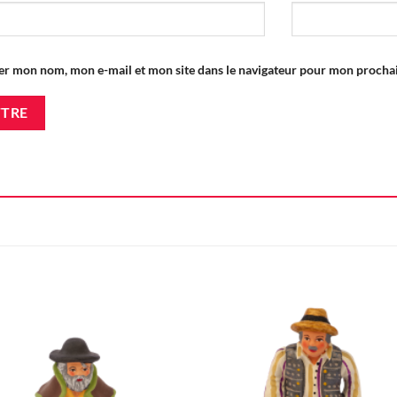
er mon nom, mon e-mail et mon site dans le navigateur pour mon proch
Ajouter
Ajou
à la liste
à la l
d'envie
d'en