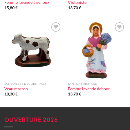
Femme lavande à genoux
Violoniste
15,80
€
13,70
€
Ajouter
Ajouter
à la liste
à la liste
d'envie
d'envie
SANTONS ET DÉCORS - 7CM
SANTONS RICHARD
Veau marron
Femme lavande debout
10,30
€
13,70
€
OUVERTURE 2026