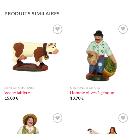
PRODUITS SIMILAIRES
Ajouter
Ajouter
à la liste
à la liste
d'envie
d'envie
SANTONS RICHARD
SANTONS RICHARD
Vache laitière
Homme olives à genoux
15,80
€
13,70
€
Ajouter
Ajouter
à la liste
à la liste