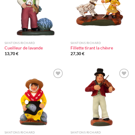
d'envie
d'envie
SANTONS RICHARD
SANTONS RICHARD
Cueilleur de lavande
Fillette tirant la chèvre
13,70
€
27,30
€
Ajouter
Ajouter
à la liste
à la liste
d'envie
d'envie
SANTONS RICHARD
SANTONS RICHARD