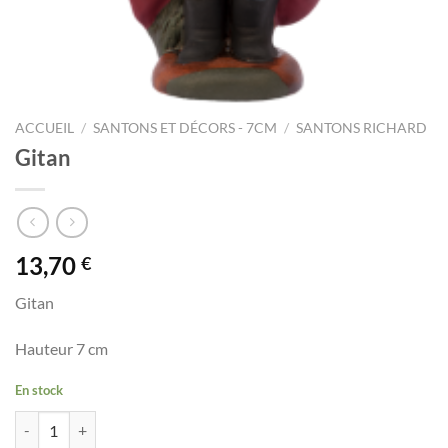
ACCUEIL
/
SANTONS ET DÉCORS - 7CM
/
SANTONS RICHARD
Gitan
13,70
€
Gitan
Hauteur 7 cm
En stock
quantité de Gitan