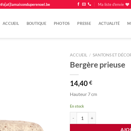
nfo[at]lamaisonduperenoel.be
Ma liste d'envie
ACCUEIL
BOUTIQUE
PHOTOS
PRESSE
ACTUALITÉ
M
ACCUEIL
/
SANTONS ET DÉCOR
Bergère prieuse
Ajouter
à la
liste
14,40
€
d'envie
Hauteur 7 cm
En stock
quantité de Bergère prieuse
AJO