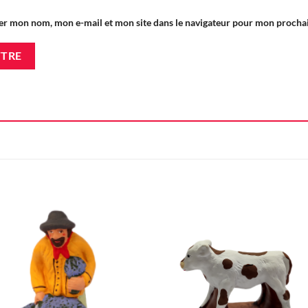
er mon nom, mon e-mail et mon site dans le navigateur pour mon proch
Ajouter
Ajou
à la liste
à la l
d'envie
d'en