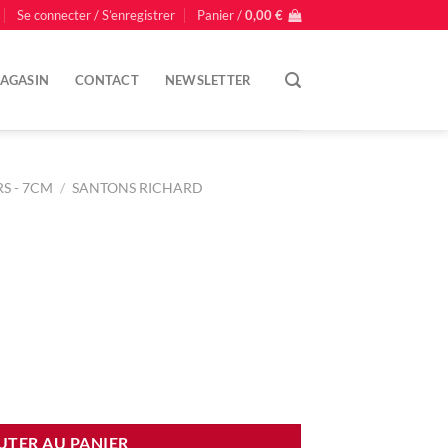
Se connecter / S’enregistrer
Panier /
0,00
€
AGASIN
CONTACT
NEWSLETTER
S - 7CM
/
SANTONS RICHARD
UTER AU PANIER