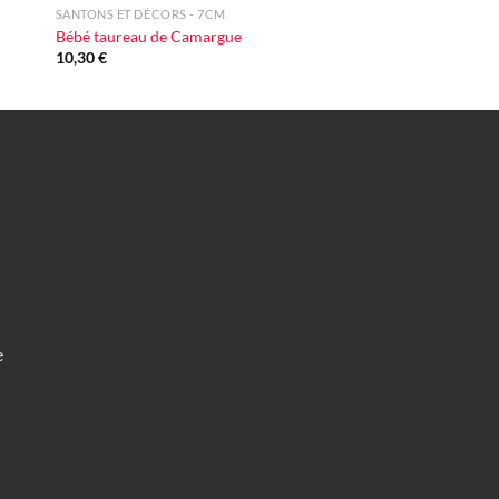
SANTONS ET DÉCORS - 7CM
Bébé taureau de Camargue
10,30
€
e