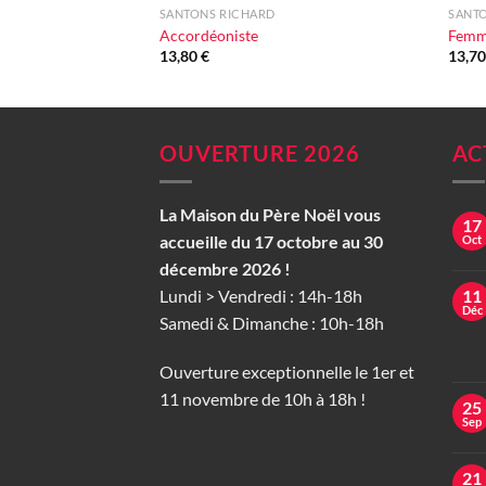
SANTONS RICHARD
SANT
Accordéoniste
Femm
13,80
€
13,7
OUVERTURE 2026
AC
La Maison du Père Noël vous
17
accueille du 17 octobre au 30
Oct
décembre 2026 !
Lundi > Vendredi : 14h-18h
11
Déc
Samedi & Dimanche : 10h-18h
Ouverture exceptionnelle le 1er et
11 novembre de 10h à 18h !
25
Sep
21