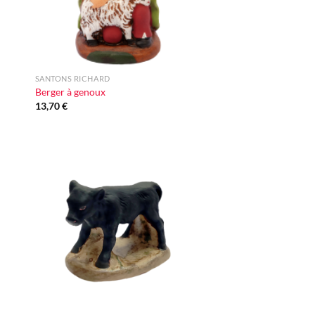
+
SANTONS RICHARD
Berger à genoux
13,70
€
ter
Ajouter
iste
à la liste
vie
d'envie
+