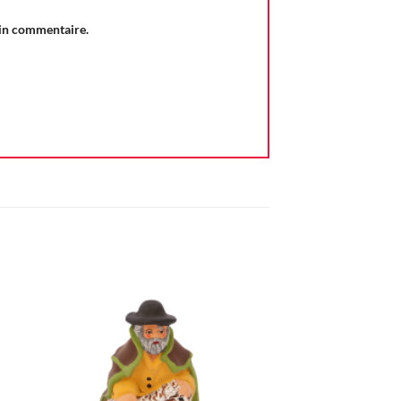
ain commentaire.
ter
Ajouter
iste
à la liste
vie
d'envie