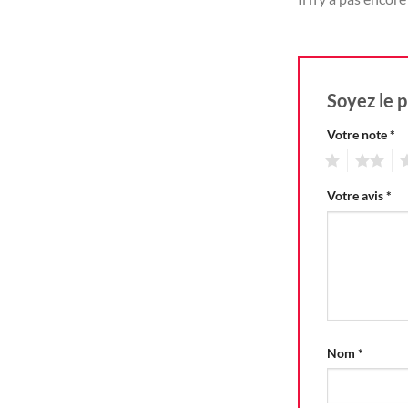
Soyez le p
Votre note
*
1
2
3
Votre avis
*
Nom
*