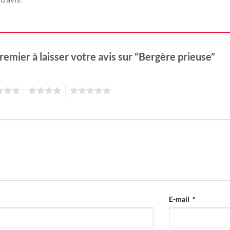
remier à laisser votre avis sur “Bergère prieuse”
4
5
E-mail
*