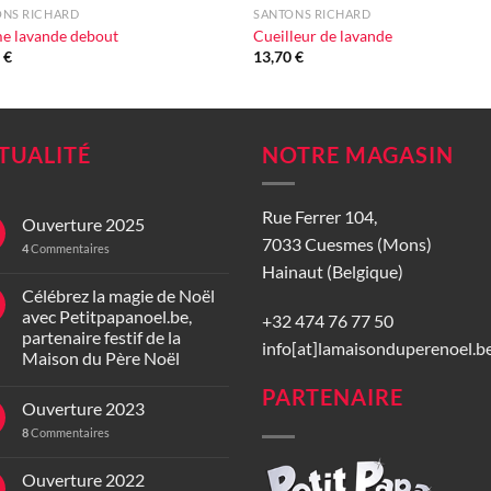
ONS RICHARD
SANTONS RICHARD
e lavande debout
Cueilleur de lavande
0
€
13,70
€
TUALITÉ
NOTRE MAGASIN
Rue Ferrer 104,
Ouverture 2025
7033 Cuesmes (Mons)
4
Commentaires
Hainaut (Belgique)
Célébrez la magie de Noël
avec Petitpapanoel.be,
+32 474 76 77 50
partenaire festif de la
info[at]lamaisonduperenoel.b
Maison du Père Noël
PARTENAIRE
Ouverture 2023
8
Commentaires
Ouverture 2022