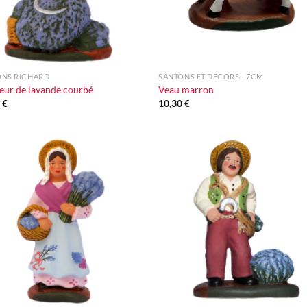
+
ONS RICHARD
SANTONS ET DÉCORS - 7CM
ur de lavande courbé
Veau marron
0
€
10,30
€
Ajouter
Ajou
à la liste
à la l
d'envie
d'en
+