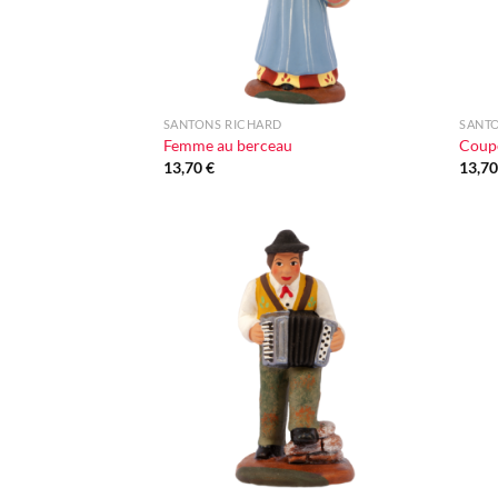
+
+
SANTONS RICHARD
SANT
Femme au berceau
Coupe
13,70
€
13,7
Ajouter
à la liste
d'envie
+
+