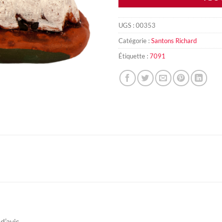
UGS :
00353
Catégorie :
Santons Richard
Étiquette :
7091
d’avis.