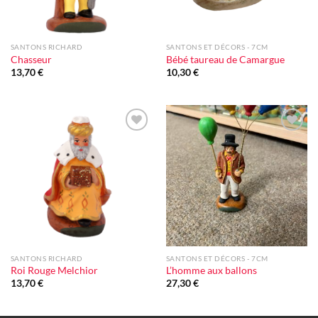
SANTONS RICHARD
SANTONS ET DÉCORS - 7CM
Chasseur
Bébé taureau de Camargue
13,70
€
10,30
€
Ajouter
Ajouter
à la liste
à la liste
d'envie
d'envie
SANTONS RICHARD
SANTONS ET DÉCORS - 7CM
Roi Rouge Melchior
L’homme aux ballons
13,70
€
27,30
€