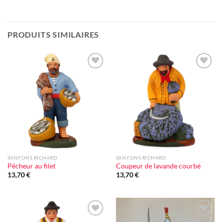
PRODUITS SIMILAIRES
Ajouter
Ajouter
à la liste
à la liste
d'envie
d'envie
SANTONS RICHARD
SANTONS RICHARD
Pêcheur au filet
Coupeur de lavande courbé
13,70
€
13,70
€