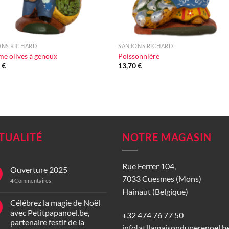
+
ONS RICHARD
SANTONS RICHARD
e olives à genoux
Poissonnière
0
€
13,70
€
TUALITÉ
NOTRE MAGASIN
Rue Ferrer 104,
Ouverture 2025
7033 Cuesmes (Mons)
4
Commentaires
Hainaut (Belgique)
Célébrez la magie de Noël
avec Petitpapanoel.be,
+32 474 76 77 50
partenaire festif de la
info[at]lamaisonduperenoel.b