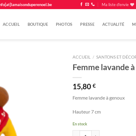
nfo[at]lamaisonduperenoel.be
Ma liste d'envie
ACCUEIL
BOUTIQUE
PHOTOS
PRESSE
ACTUALITÉ
M
ACCUEIL
/
SANTONS ET DÉCOR
Femme lavande à
Ajouter
à la
liste
15,80
€
d'envie
Femme lavande à genoux
Hauteur 7 cm
En stock
quantité de Femme lavande à gen