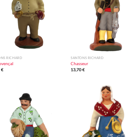
d'envie
d'en
+
ONS RICHARD
SANTONS RICHARD
ovençal
Chasseur
0
€
13,70
€
Ajouter
Ajou
à la liste
à la l
d'envie
d'en