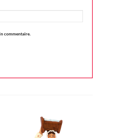
ain commentaire.
ter
Ajouter
iste
à la liste