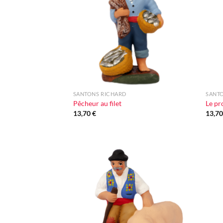
d'envie
+
+
SANTONS RICHARD
SANT
Pêcheur au filet
Le pr
13,70
€
13,7
Ajouter
à la liste
d'envie