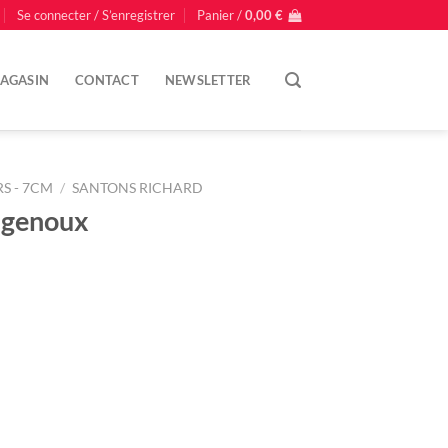
Se connecter / S’enregistrer
Panier /
0,00
€
AGASIN
CONTACT
NEWSLETTER
S - 7CM
/
SANTONS RICHARD
 genoux
oux