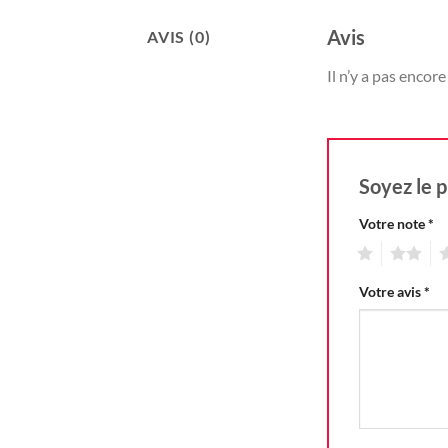
Avis
AVIS (0)
Il n’y a pas encore 
Soyez le 
Votre note
*
1
2
3
Votre avis
*