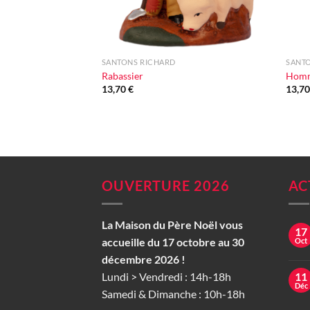
+
+
SANTONS RICHARD
SANT
Rabassier
Homm
13,70
€
13,7
OUVERTURE 2026
AC
La Maison du Père Noël vous
17
accueille du 17 octobre au 30
Oct
décembre 2026 !
Lundi > Vendredi : 14h-18h
11
Déc
Samedi & Dimanche : 10h-18h