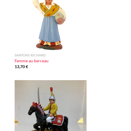
vie
d'envie
+
SANTONS RICHARD
Femme au berceau
13,70
€
ter
Ajouter
iste
à la liste
vie
d'envie