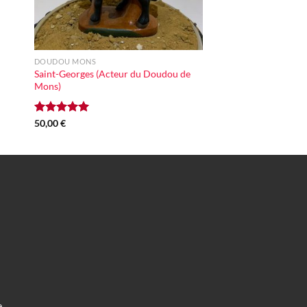
+
DOUDOU MONS
Saint-Georges (Acteur du Doudou de
Mons)
Note
50,00
€
5.00
sur 5
e