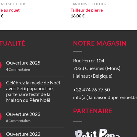
NS ESCOFFIER
SANTONS ESCOFFIER
se au rouet
Tailleur de pierre
0
€
16,00
€
TUALITÉ
NOTRE MAGASIN
Rue Ferrer 104,
Ouverture 2025
7033 Cuesmes (Mons)
4
Commentaires
Hainaut (Belgique)
Célébrez la magie de Noël
avec Petitpapanoel.be,
+32 474 76 77 50
partenaire festif de la
info[at]lamaisonduperenoel.b
Maison du Père Noël
PARTENAIRE
Ouverture 2023
8
Commentaires
Ouverture 2022