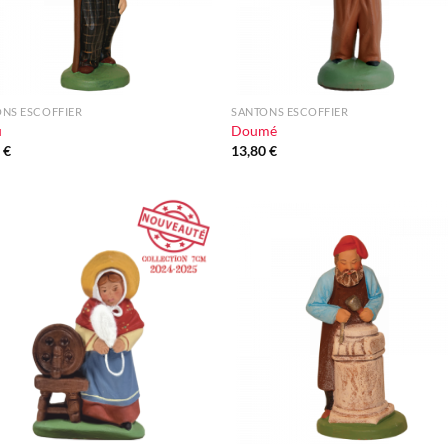
+
NS ESCOFFIER
SANTONS ESCOFFIER
u
Doumé
0
€
13,80
€
Ajouter
Ajou
à la liste
à la l
d'envie
d'en
+