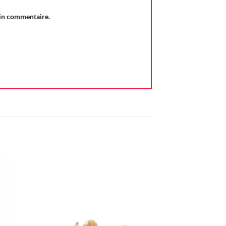
ain commentaire.
ter
Ajouter
iste
à la liste
vie
d'envie