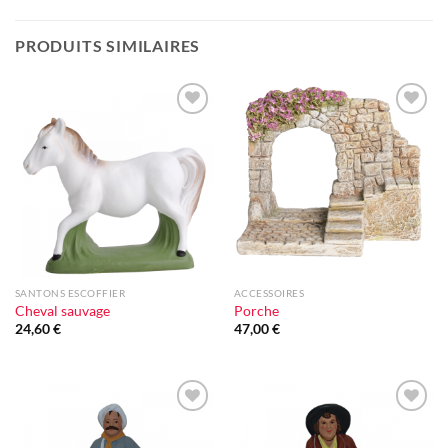
PRODUITS SIMILAIRES
Ajouter
Ajouter
à la liste
à la liste
d'envie
d'envie
SANTONS ESCOFFIER
ACCESSOIRES
Cheval sauvage
Porche
24,60
€
47,00
€
Ajouter
Ajouter
à la liste
à la liste