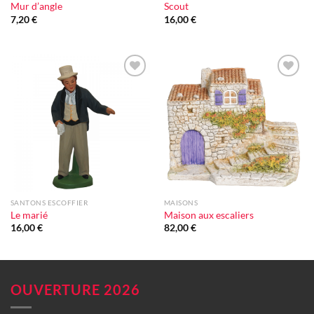
Mur d’angle
Scout
7,20
€
16,00
€
Ajouter
Ajouter
à la liste
à la liste
d'envie
d'envie
SANTONS ESCOFFIER
MAISONS
Le marié
Maison aux escaliers
16,00
€
82,00
€
OUVERTURE 2026