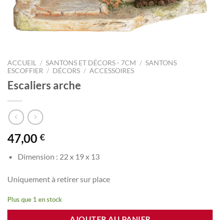
ACCUEIL
/
SANTONS ET DÉCORS - 7CM
/
SANTONS
ESCOFFIER
/
DÉCORS
/
ACCESSOIRES
Escaliers arche
47,00
€
Dimension : 22 x 19 x 13
Uniquement à retirer sur place
Plus que 1 en stock
AJOUTER AU PANIER