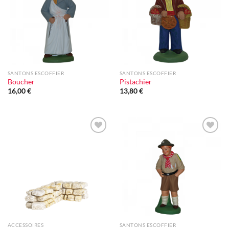
d'envie
d'envie
SANTONS ESCOFFIER
SANTONS ESCOFFIER
Boucher
Pistachier
16,00
€
13,80
€
Ajouter
Ajouter
à la liste
à la liste
d'envie
d'envie
ACCESSOIRES
SANTONS ESCOFFIER