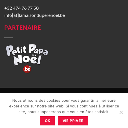
+32 474 76 77 50
info[at]lamaisonduperenoel.be
PARTENAIRE
© La Maison du Père Noël 2026 |
Conditions générales de vente
|
Nous utilisons des cookies pour vous garantir la meilleure
CGU
|
Vie privée
| TVA : BE0840965749 | Site web réalisé par
expérience sur notre site web. Si vous continuez à utiliser ce
site, nous supposerons que vous en êtes satisfait.
OK
VIE PRIVÉE