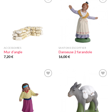
Ajouter
Ajouter
à la liste
à la liste
d'envie
d'envie
ACCESSOIRES
SANTONS ESCOFFIER
Mur d’angle
Danseuse 2 farandole
7,20
€
16,00
€
Ajouter
Ajouter
à la liste
à la liste
d'envie
d'envie