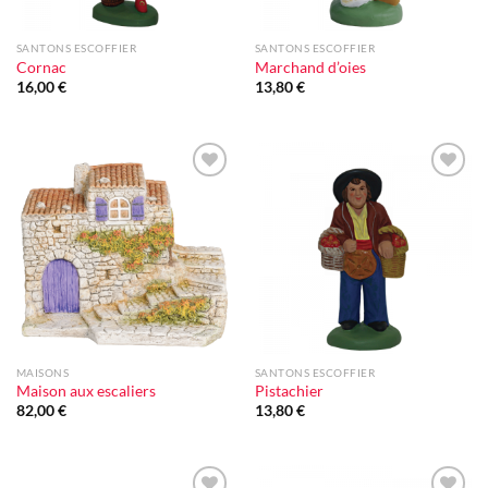
SANTONS ESCOFFIER
SANTONS ESCOFFIER
Cornac
Marchand d’oies
16,00
€
13,80
€
Ajouter
Ajouter
à la liste
à la liste
d'envie
d'envie
MAISONS
SANTONS ESCOFFIER
Maison aux escaliers
Pistachier
82,00
€
13,80
€