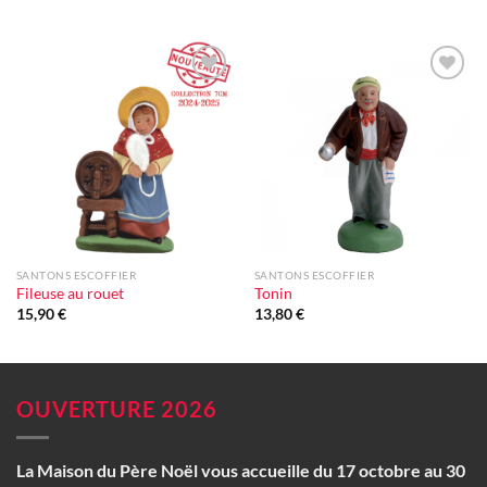
Ajouter
Ajouter
à la liste
à la liste
d'envie
d'envie
SANTONS ESCOFFIER
SANTONS ESCOFFIER
Fileuse au rouet
Tonin
15,90
€
13,80
€
OUVERTURE 2026
La Maison du Père Noël vous accueille du 17 octobre au 30