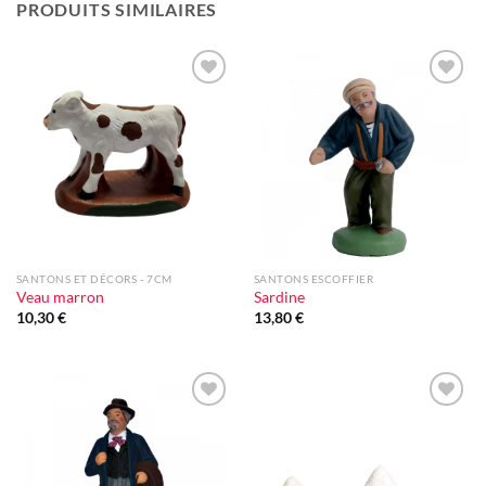
PRODUITS SIMILAIRES
Ajouter
Ajouter
à la liste
à la liste
d'envie
d'envie
SANTONS ET DÉCORS - 7CM
SANTONS ESCOFFIER
Veau marron
Sardine
10,30
€
13,80
€
Ajouter
Ajouter
à la liste
à la liste
d'envie
d'envie