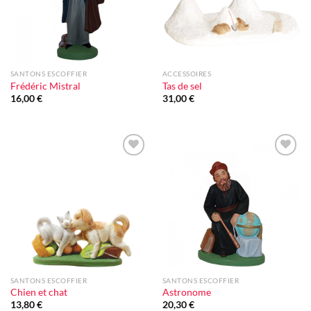
SANTONS ESCOFFIER
ACCESSOIRES
Frédéric Mistral
Tas de sel
16,00
€
31,00
€
Ajouter
Ajouter
à la liste
à la liste
d'envie
d'envie
SANTONS ESCOFFIER
SANTONS ESCOFFIER
Chien et chat
Astronome
13,80
€
20,30
€