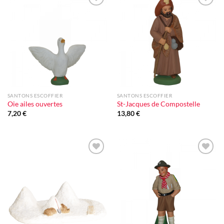
Ajouter
Ajouter
à la liste
à la liste
d'envie
d'envie
SANTONS ESCOFFIER
SANTONS ESCOFFIER
Oie ailes ouvertes
St-Jacques de Compostelle
7,20
€
13,80
€
Ajouter
Ajouter
à la liste
à la liste
d'envie
d'envie