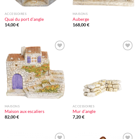
ACCESSOIRES
MAISONS
Quai du port d’angle
Auberge
14,00
€
168,00
€
Ajouter
Ajouter
à la liste
à la liste
d'envie
d'envie
MAISONS
ACCESSOIRES
Maison aux escaliers
Mur d’angle
82,00
€
7,20
€