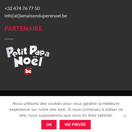
+32 474 76 77 50
info[at]lamaisonduperenoel.be
PARTENAIRE
© La Maison du Père Noël 2026 |
Conditions générales de vente
|
Nous utilisons des cookies pour vous garantir la meilleure
CGU
|
Vie privée
| TVA : BE0840965749 | Site web réalisé par
expérience sur notre site web. Si vous continuez à utiliser ce
site, nous supposerons que vous en êtes satisfait.
OK
VIE PRIVÉE