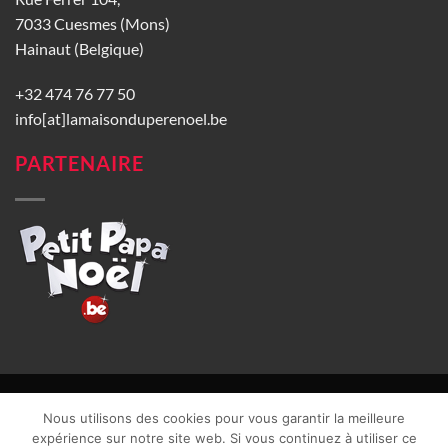
7033 Cuesmes (Mons)
Hainaut (Belgique)
+32 474 76 77 50
info[at]lamaisonduperenoel.be
PARTENAIRE
© La Maison du Père Noël 2026 |
Conditions générales de vente
|
Nous utilisons des cookies pour vous garantir la meilleure
CGU
|
Vie privée
| TVA : BE0840965749 | Site web réalisé par
expérience sur notre site web. Si vous continuez à utiliser ce