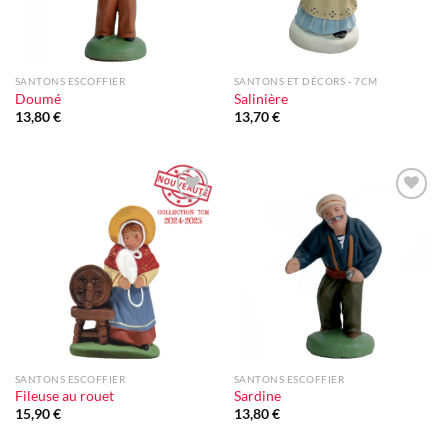
SANTONS ESCOFFIER
SANTONS ET DÉCORS - 7CM
Doumé
Salinière
13,80
€
13,70
€
Ajouter
Ajouter
à la liste
à la liste
d'envie
d'envie
SANTONS ESCOFFIER
SANTONS ESCOFFIER
Fileuse au rouet
Sardine
15,90
€
13,80
€