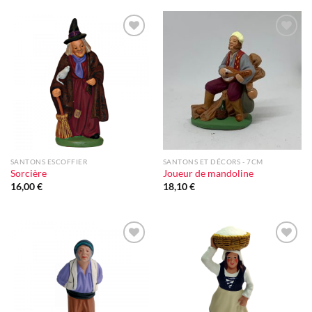
Ajouter
Ajouter
à la liste
à la liste
d'envie
d'envie
SANTONS ESCOFFIER
SANTONS ET DÉCORS - 7CM
Sorcière
Joueur de mandoline
16,00
€
18,10
€
Ajouter
Ajouter
à la liste
à la liste
d'envie
d'envie