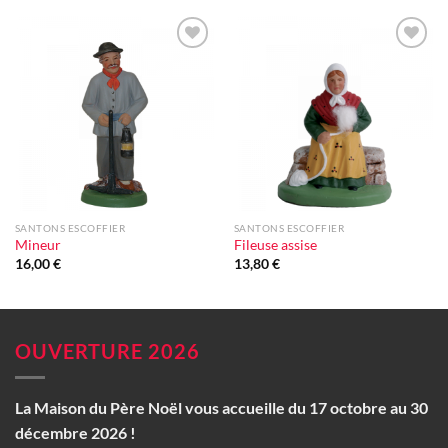
Ajouter
Ajouter
à la liste
à la liste
d'envie
d'envie
SANTONS ESCOFFIER
SANTONS ESCOFFIER
Mineur
Fileuse assise
16,00
€
13,80
€
OUVERTURE 2026
La Maison du Père Noël vous accueille du 17 octobre au 30
décembre 2026 !