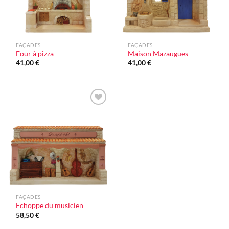
FAÇADES
FAÇADES
Four à pizza
Maison Mazaugues
41,00
€
41,00
€
Ajouter
à la liste
d'envie
FAÇADES
Echoppe du musicien
58,50
€