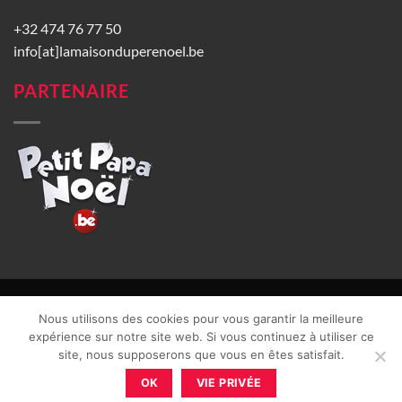
+32 474 76 77 50
info[at]lamaisonduperenoel.be
PARTENAIRE
© La Maison du Père Noël 2026 |
Conditions générales de vente
|
Nous utilisons des cookies pour vous garantir la meilleure
CGU
|
Vie privée
| TVA : BE0840965749 | Site web réalisé par
expérience sur notre site web. Si vous continuez à utiliser ce
site, nous supposerons que vous en êtes satisfait.
OK
VIE PRIVÉE