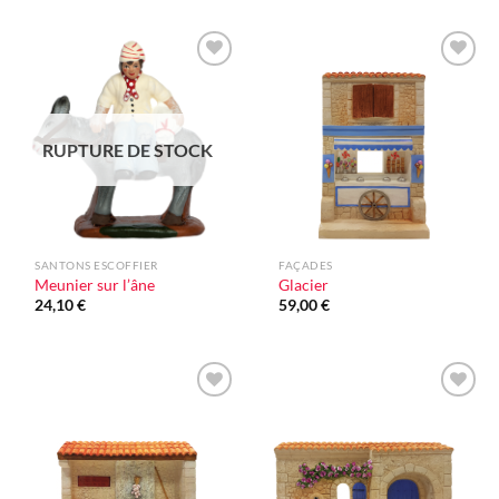
Ajouter
Ajouter
à la liste
à la liste
d'envie
d'envie
RUPTURE DE STOCK
SANTONS ESCOFFIER
FAÇADES
Meunier sur l’âne
Glacier
24,10
€
59,00
€
Ajouter
Ajouter
à la liste
à la liste
d'envie
d'envie