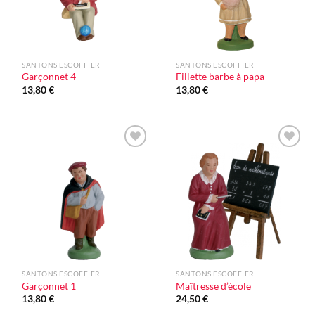
SANTONS ESCOFFIER
SANTONS ESCOFFIER
Garçonnet 4
Fillette barbe à papa
13,80
€
13,80
€
Ajouter
Ajouter
à la liste
à la liste
d'envie
d'envie
SANTONS ESCOFFIER
SANTONS ESCOFFIER
Garçonnet 1
Maîtresse d’école
13,80
€
24,50
€