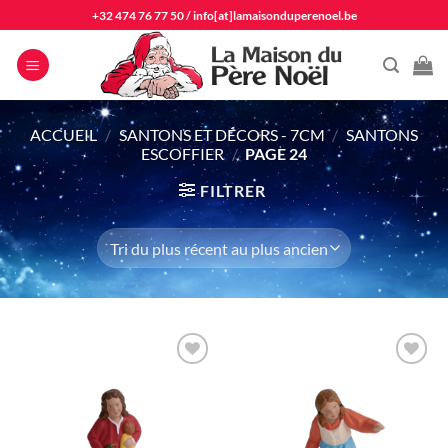
Passer
+32 474 76 77 50
/
info[at]lamaisonduperenoel.be
au
contenu
ACCUEIL
/
SANTONS ET DÉCORS - 7CM
/
SANTONS
ESCOFFIER
/
PAGE 24
FILTRER
Ajouter
Ajouter
à la liste
à la liste
d'envie
d'envie