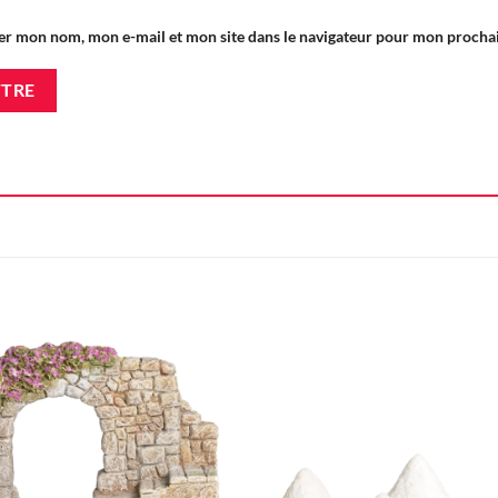
er mon nom, mon e-mail et mon site dans le navigateur pour mon proch
Ajouter
Ajou
à la liste
à la l
d'envie
d'en