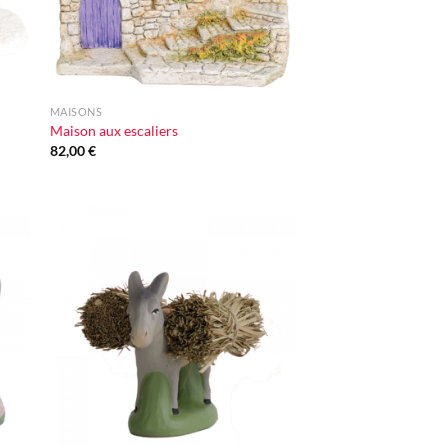
+
MAISONS
Maison aux escaliers
82,00
€
ter
Ajouter
iste
à la liste
vie
d'envie
+