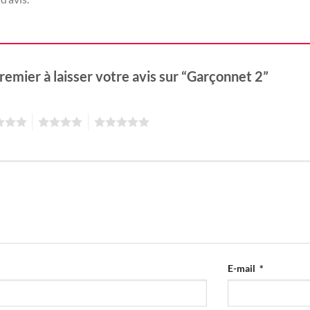
remier à laisser votre avis sur “Garçonnet 2”
4
5
E-mail
*