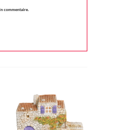
ain commentaire.
ter
Ajouter
iste
à la liste
vie
d'envie