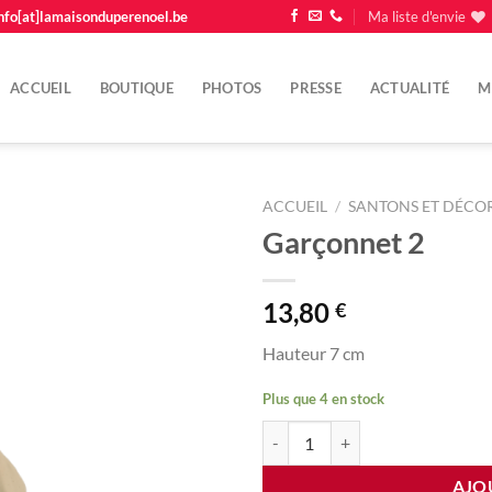
nfo[at]lamaisonduperenoel.be
Ma liste d'envie
ACCUEIL
BOUTIQUE
PHOTOS
PRESSE
ACTUALITÉ
M
ACCUEIL
/
SANTONS ET DÉCOR
Garçonnet 2
Ajouter
à la
liste
13,80
€
d'envie
Hauteur 7 cm
Plus que 4 en stock
quantité de Garçonnet 2
AJO