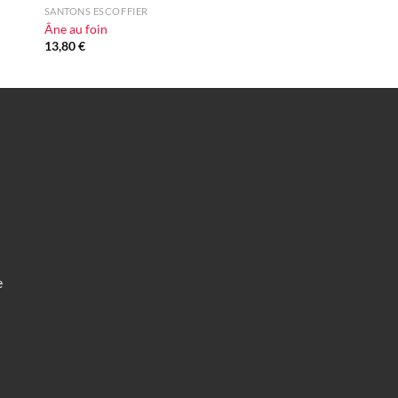
SANTONS ESCOFFIER
Âne au foin
13,80
€
e