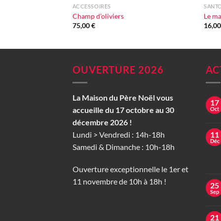
ACCESSOIRES
SANTO
Champ d’oliviers
Le ma
75,00
€
16,0
OUVERTURE 2026
AC
La Maison du Père Noël vous
17
accueille du 17 octobre au 30
Oct
décembre 2026 !
Lundi > Vendredi : 14h-18h
11
Déc
Samedi & Dimanche : 10h-18h
Ouverture exceptionnelle le 1er et
11 novembre de 10h à 18h !
25
Sep
21