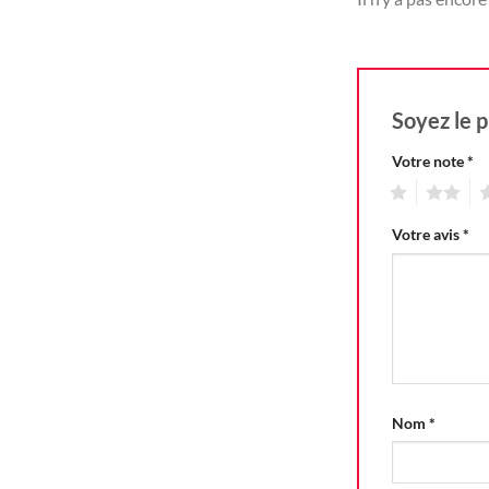
Soyez le p
Votre note
*
1
2
3
Votre avis
*
Nom
*