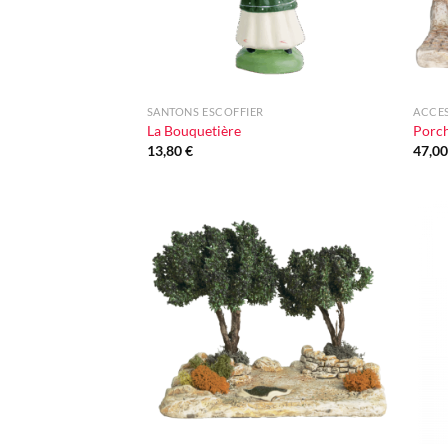
+
+
SANTONS ESCOFFIER
ACCE
La Bouquetière
Porc
13,80
€
47,0
Ajouter
à la liste
d'envie
+
+