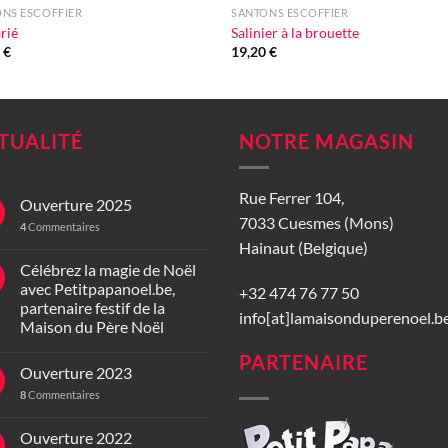
NS ESCOFFIER
SANTONS ESCOFFIER
rié
Salinier à la brouette
0
€
19,20
€
TUALITÉ
NOTRE MAGASIN
Rue Ferrer 104,
Ouverture 2025
7033 Cuesmes (Mons)
4
Commentaires
Hainaut (Belgique)
Célébrez la magie de Noël
avec Petitpapanoel.be,
+32 474 76 77 50
partenaire festif de la
info[at]lamaisonduperenoel.b
Maison du Père Noël
PARTENAIRE
Ouverture 2023
8
Commentaires
Ouverture 2022