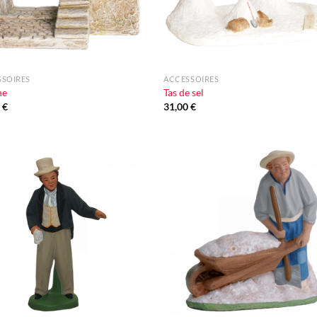
+
SSOIRES
ACCESSOIRES
he
Tas de sel
0
€
31,00
€
Ajouter
Ajou
à la liste
à la l
d'envie
d'en
+