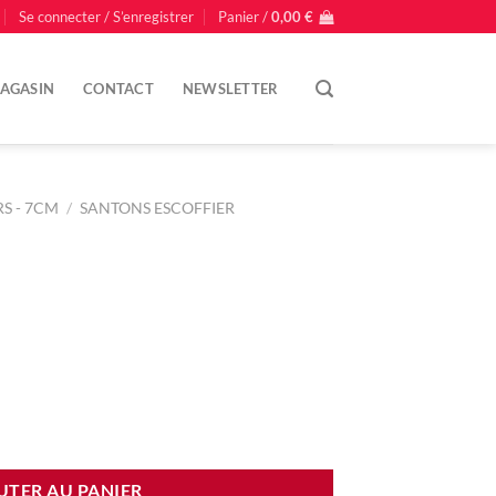
Se connecter / S’enregistrer
Panier /
0,00
€
AGASIN
CONTACT
NEWSLETTER
S - 7CM
/
SANTONS ESCOFFIER
UTER AU PANIER