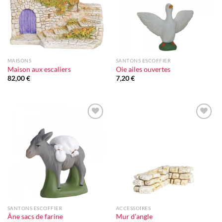
MAISONS
SANTONS ESCOFFIER
Maison aux escaliers
Oie ailes ouvertes
82,00
€
7,20
€
Ajouter
Ajouter
à la liste
à la liste
d'envie
d'envie
SANTONS ESCOFFIER
ACCESSOIRES
Âne sacs de farine
Mur d’angle