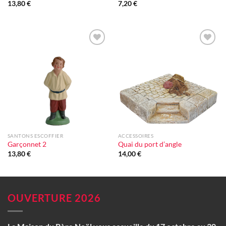
13,80
€
7,20
€
Ajouter
Ajouter
à la liste
à la liste
d'envie
d'envie
SANTONS ESCOFFIER
ACCESSOIRES
Garçonnet 2
Quai du port d’angle
13,80
€
14,00
€
OUVERTURE 2026