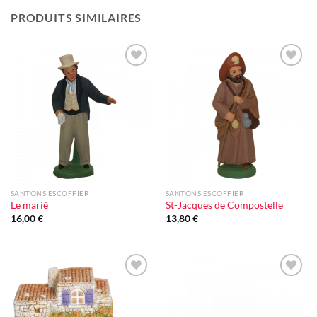
PRODUITS SIMILAIRES
Ajouter
Ajouter
à la liste
à la liste
d'envie
d'envie
SANTONS ESCOFFIER
SANTONS ESCOFFIER
Le marié
St-Jacques de Compostelle
16,00
€
13,80
€
Ajouter
Ajouter
à la liste
à la liste
d'envie
d'envie