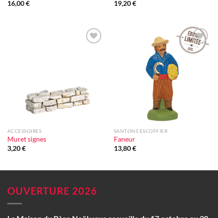
16,00
€
19,20
€
Ajouter
Ajouter
à la liste
à la liste
d'envie
d'envie
ACCESSOIRES
SANTONS ESCOFFIER
Muret signes
Faneur
3,20
€
13,80
€
OUVERTURE 2026