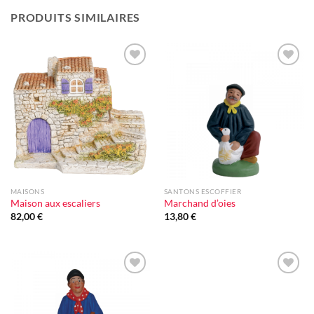
PRODUITS SIMILAIRES
Ajouter
Ajouter
à la liste
à la liste
d'envie
d'envie
MAISONS
SANTONS ESCOFFIER
Maison aux escaliers
Marchand d’oies
82,00
€
13,80
€
Ajouter
Ajouter
à la liste
à la liste
d'envie
d'envie