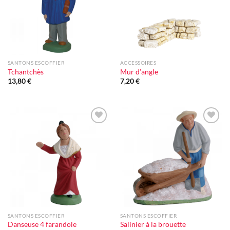
SANTONS ESCOFFIER
ACCESSOIRES
Tchantchès
Mur d’angle
13,80
€
7,20
€
Ajouter
Ajouter
à la liste
à la liste
d'envie
d'envie
SANTONS ESCOFFIER
SANTONS ESCOFFIER
Danseuse 4 farandole
Salinier à la brouette