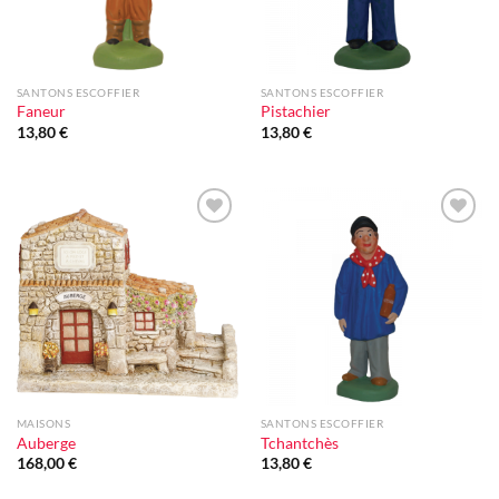
SANTONS ESCOFFIER
SANTONS ESCOFFIER
Faneur
Pistachier
13,80
€
13,80
€
Ajouter
Ajouter
à la liste
à la liste
d'envie
d'envie
MAISONS
SANTONS ESCOFFIER
Auberge
Tchantchès
168,00
€
13,80
€