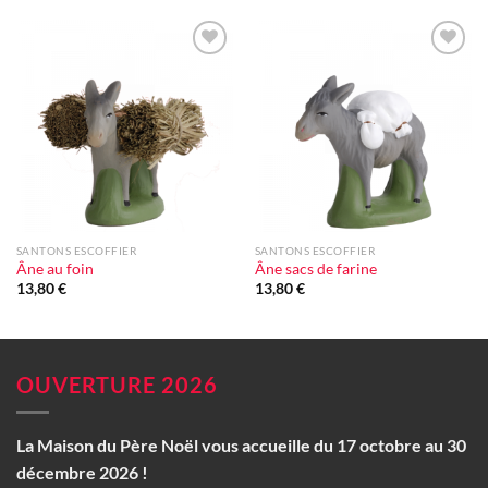
Ajouter
Ajouter
à la liste
à la liste
d'envie
d'envie
SANTONS ESCOFFIER
SANTONS ESCOFFIER
Âne au foin
Âne sacs de farine
13,80
€
13,80
€
OUVERTURE 2026
La Maison du Père Noël vous accueille du 17 octobre au 30
décembre 2026 !