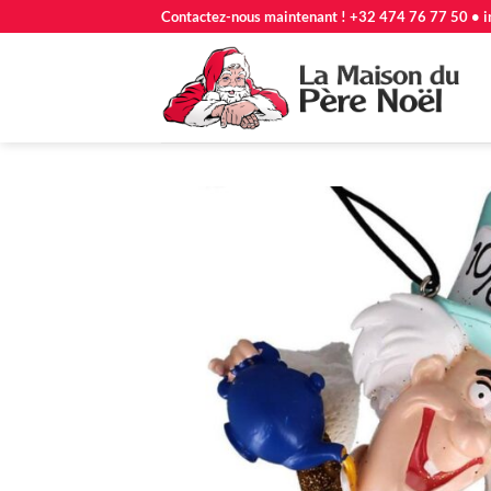
Passer
Contactez-nous maintenant ! +32 474 76 77 50 • i
au
contenu