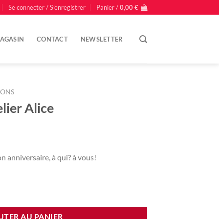
Se connecter / S’enregistrer
Panier /
0,00
€
AGASIN
CONTACT
NEWSLETTER
IONS
ier Alice
 anniversaire, à qui? à vous!
 Alice
UTER AU PANIER