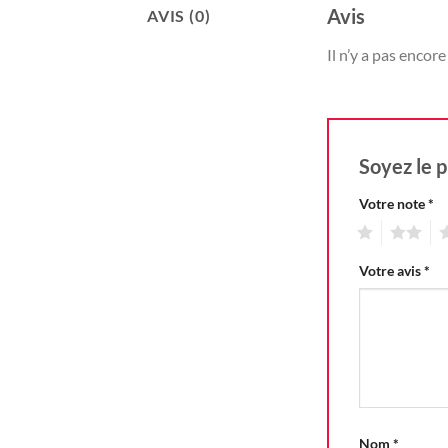
Avis
AVIS (0)
Il n’y a pas encore 
Soyez le p
Votre note
*
1
2
3
Votre avis
*
Nom
*