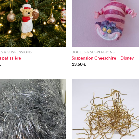
+
S & SUSPENSIONS
BOULES & SUSPENSIONS
s patissière
Suspension Cheeschire – Disney
€
13,50
€
Ajouter
Ajou
à la liste
à la l
d'envie
d'en