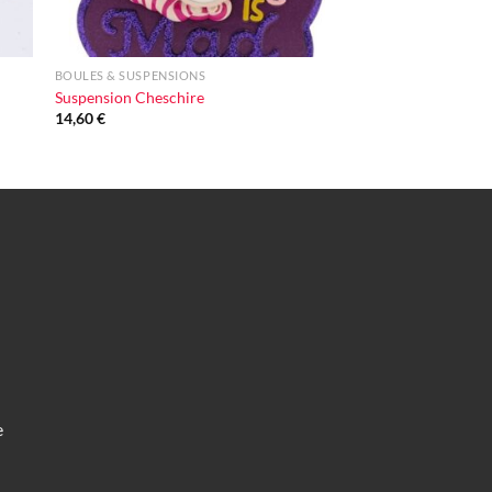
+
BOULES & SUSPENSIONS
Suspension Cheschire
14,60
€
e