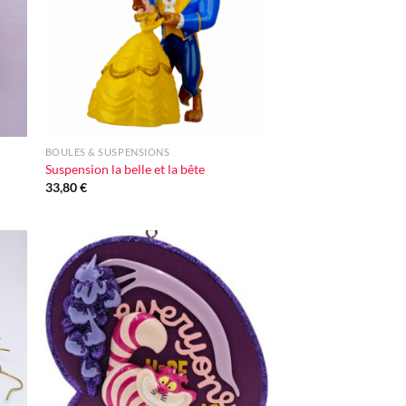
+
BOULES & SUSPENSIONS
Suspension la belle et la bête
33,80
€
ter
Ajouter
iste
à la liste
vie
d'envie