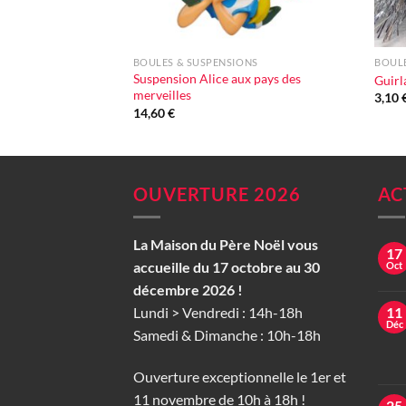
+
+
BOULES & SUSPENSIONS
BOULE
Suspension Alice aux pays des
Guirl
merveilles
3,10
14,60
€
OUVERTURE 2026
AC
La Maison du Père Noël vous
17
accueille du 17 octobre au 30
Oct
décembre 2026 !
Lundi > Vendredi : 14h-18h
11
Déc
Samedi & Dimanche : 10h-18h
Ouverture exceptionnelle le 1er et
11 novembre de 10h à 18h !
25