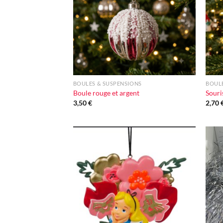
+
+
BOULES & SUSPENSIONS
BOULE
Boule rouge et argent
Souri
3,50
€
2,70
Ajouter
à la liste
d'envie