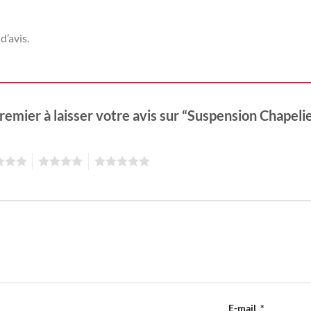
d’avis.
remier à laisser votre avis sur “Suspension Chapeli
4
5
E-mail
*