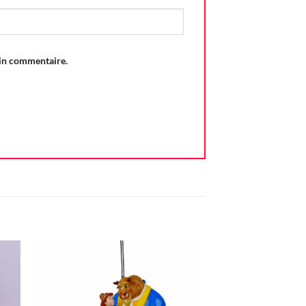
ain commentaire.
ter
Ajouter
iste
à la liste
vie
d'envie