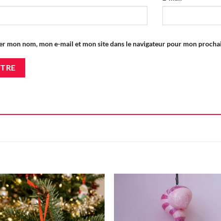
er mon nom, mon e-mail et mon site dans le navigateur pour mon proch
Ajouter
Ajou
à la liste
à la l
d'envie
d'en