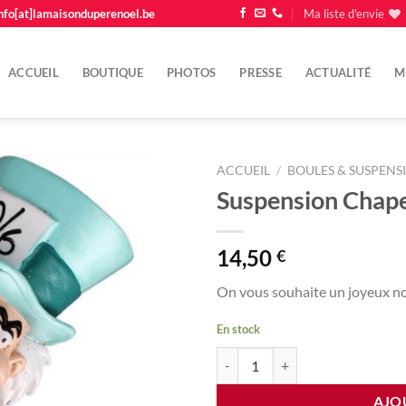
nfo[at]lamaisonduperenoel.be
Ma liste d'envie
ACCUEIL
BOUTIQUE
PHOTOS
PRESSE
ACTUALITÉ
M
ACCUEIL
/
BOULES & SUSPENS
Suspension Chapel
Ajouter
à la
liste
14,50
€
d'envie
On vous souhaite un joyeux non
En stock
quantité de Suspension Chapelier
AJO