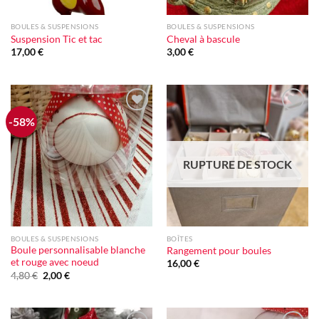
BOULES & SUSPENSIONS
BOULES & SUSPENSIONS
Suspension Tic et tac
Cheval à bascule
17,00
€
3,00
€
-58%
Ajouter
Ajouter
à la liste
à la liste
d'envie
d'envie
RUPTURE DE STOCK
BOULES & SUSPENSIONS
BOÎTES
Boule personnalisable blanche
Rangement pour boules
et rouge avec noeud
16,00
€
Le
Le
4,80
€
2,00
€
prix
prix
initial
actuel
était :
est :
4,80 €.
2,00 €.