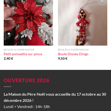
Ajouter
Ajouter
à la liste
à la liste
d'envie
d'envie
BOULES & SUSPENSIONS
BOULES & SUSPENSIONS
Petit poinsettia sur pince
Boule Disney Dingo
2,40
€
9,50
€
OUVERTURE 2026
La Maison du Père Noël vous accueille du 17 octobre au 30
décembre 2026 !
Lundi > Vendredi : 14h-18h