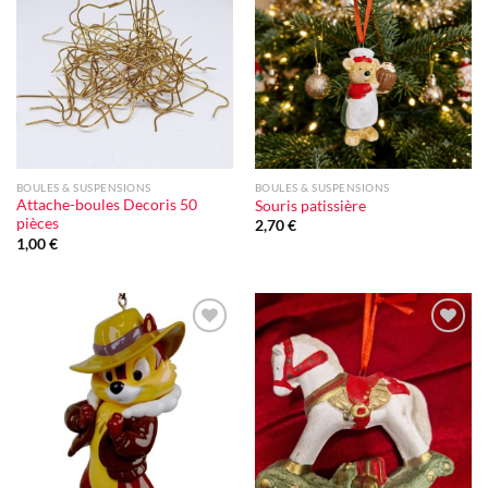
Ajouter
Ajouter
à la liste
à la liste
d'envie
d'envie
BOULES & SUSPENSIONS
BOULES & SUSPENSIONS
Attache-boules Decoris 50
Souris patissière
pièces
2,70
€
1,00
€
Ajouter
Ajouter
à la liste
à la liste
d'envie
d'envie