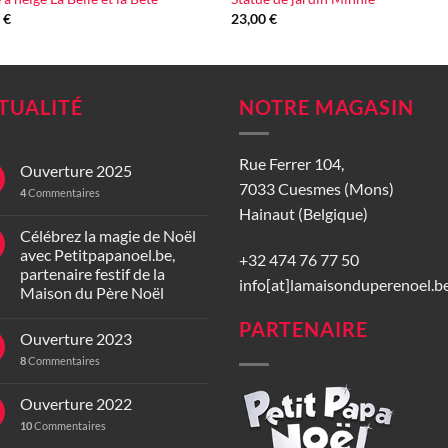
0
€
23,00
€
TUALITÉ
NOTRE MAGASIN
Rue Ferrer 104,
Ouverture 2025
7033 Cuesmes (Mons)
4
Commentaires
Hainaut (Belgique)
Célébrez la magie de Noël
avec Petitpapanoel.be,
+32 474 76 77 50
partenaire festif de la
info[at]lamaisonduperenoel.b
Maison du Père Noël
PARTENAIRE
Ouverture 2023
8
Commentaires
Ouverture 2022
10
Commentaires