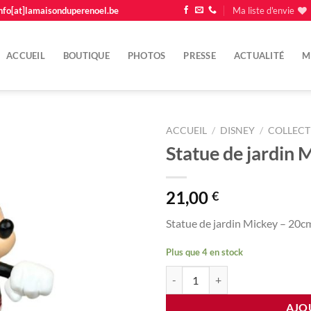
nfo[at]lamaisonduperenoel.be
Ma liste d'envie
ACCUEIL
BOUTIQUE
PHOTOS
PRESSE
ACTUALITÉ
M
ACCUEIL
/
DISNEY
/
COLLECT
Statue de jardin 
Ajouter
à la
liste
21,00
€
d'envie
Statue de jardin Mickey – 20c
Plus que 4 en stock
quantité de Statue de jardin Mick
AJO