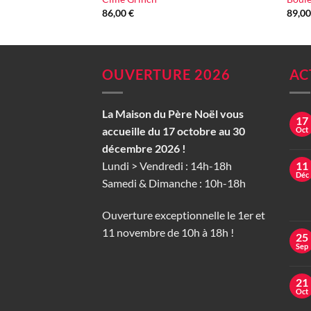
86,00
€
89,0
OUVERTURE 2026
AC
La Maison du Père Noël vous
17
accueille du 17 octobre au 30
Oct
décembre 2026 !
Lundi > Vendredi : 14h-18h
11
Déc
Samedi & Dimanche : 10h-18h
Ouverture exceptionnelle le 1er et
11 novembre de 10h à 18h !
25
Sep
21
Oct