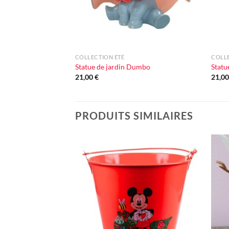
+
+
COLLECTION ÉTÉ
COLLE
Statue de jardin Dumbo
Statu
21,00
€
21,0
PRODUITS SIMILAIRES
Ajouter
à la liste
d'envie