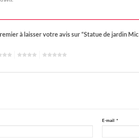
remier à laisser votre avis sur “Statue de jardin Mi
4
5
E-mail
*