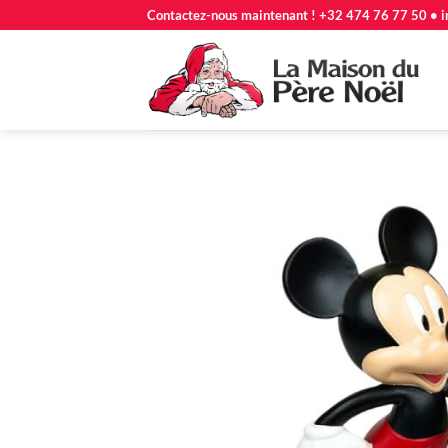
Passer
Contactez-nous maintenant ! +32 474 76 77 50 • i
au
contenu