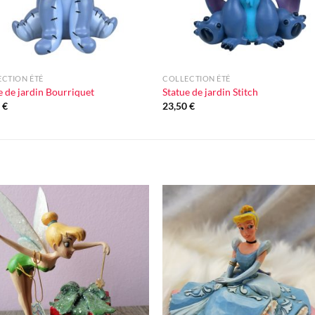
+
CTION ÉTÉ
COLLECTION ÉTÉ
e de jardin Bourriquet
Statue de jardin Stitch
0
€
23,50
€
Ajouter
Ajou
à la liste
à la l
d'envie
d'en