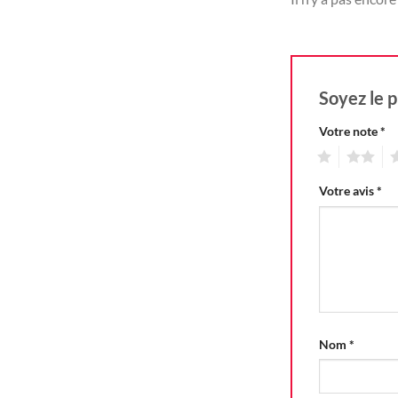
Soyez le p
Votre note
*
1
2
3
Votre avis
*
Nom
*