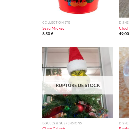
+
+
COLLECTION ÉTÉ
DISNE
Seau Mickey
Cloch
8,50
€
49,0
Ajouter
à la liste
d'envie
RUPTURE DE STOCK
+
+
BOULES & SUSPENSIONS
DISNE
Cime Grinch
Boule