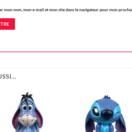
er mon nom, mon e-mail et mon site dans le navigateur pour mon proch
USSI…
Ajouter
Ajou
à la liste
à la l
d'envie
d'en