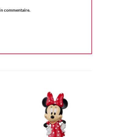
ain commentaire.
ter
Ajouter
iste
à la liste
vie
d'envie