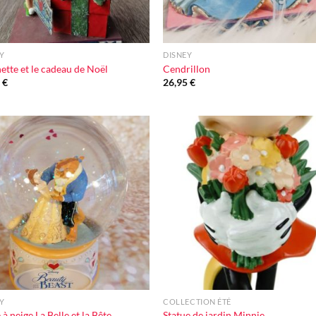
+
Y
DISNEY
ette et le cadeau de Noël
Cendrillon
0
€
26,95
€
Ajouter
Ajou
à la liste
à la l
d'envie
d'en
+
Y
COLLECTION ÉTÉ
 à neige La Belle et la Bête
Statue de jardin Minnie