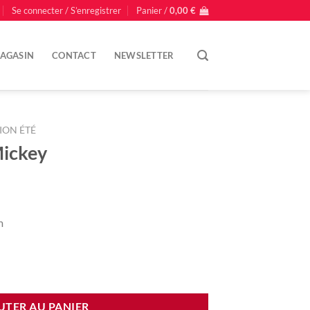
Se connecter / S’enregistrer
Panier /
0,00
€
AGASIN
CONTACT
NEWSLETTER
ION ÉTÉ
Mickey
m
ey
UTER AU PANIER