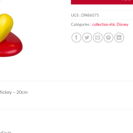
UGS :
DN86075
Catégories :
collection été
,
Disney
 Mickey – 20cm
d’avis.