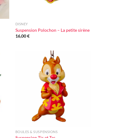
+
DISNEY
Suspension Polochon – La petite sirène
16,00
€
ter
Ajouter
iste
à la liste
vie
d'envie
+
BOULES & SUSPENSIONS
Suspension Tic et Tac