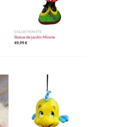
+
COLLECTION ÉTÉ
Statue de jardin Minnie
49,99
€
ter
Ajouter
iste
à la liste
vie
d'envie