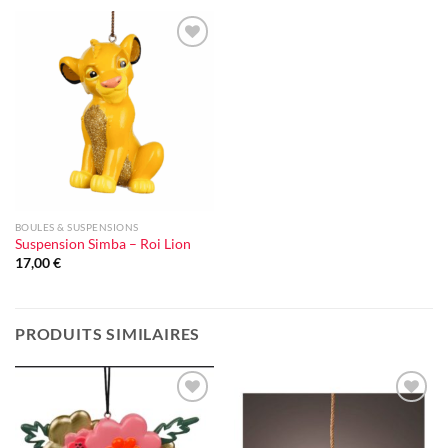
Ajouter
à la liste
d'envie
BOULES & SUSPENSIONS
Suspension Simba – Roi Lion
17,00
€
PRODUITS SIMILAIRES
Ajouter
Ajouter
à la liste
à la liste
d'envie
d'envie