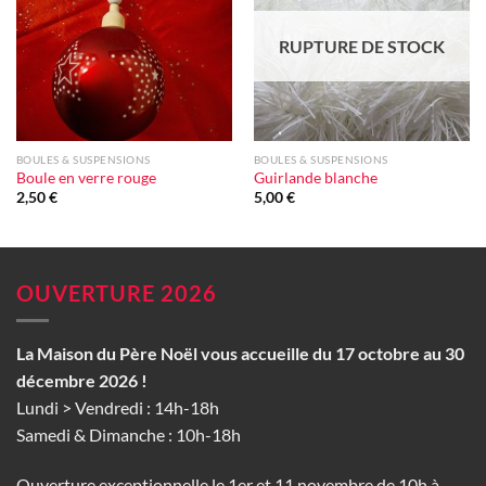
d'envie
d'envie
RUPTURE DE STOCK
BOULES & SUSPENSIONS
BOULES & SUSPENSIONS
Boule en verre rouge
Guirlande blanche
2,50
€
5,00
€
OUVERTURE 2026
La Maison du Père Noël vous accueille du 17 octobre au 30
décembre 2026 !
Lundi > Vendredi : 14h-18h
Samedi & Dimanche : 10h-18h
Ouverture exceptionnelle le 1er et 11 novembre de 10h à