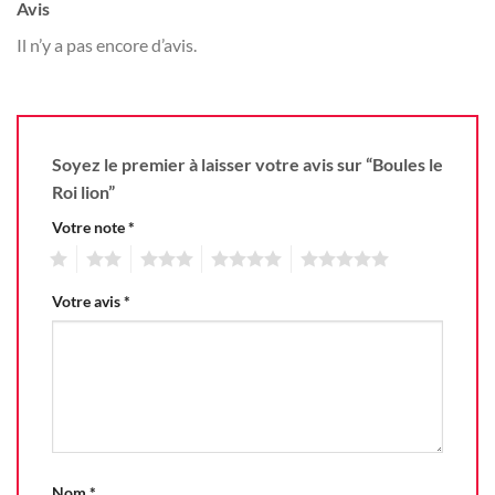
Avis
Il n’y a pas encore d’avis.
Soyez le premier à laisser votre avis sur “Boules le
Roi lion”
Votre note
*
1
2
3
4
5
Votre avis
*
Nom
*