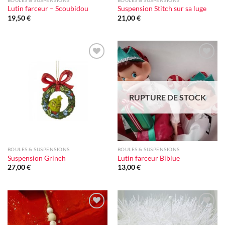
Lutin farceur – Scoubidou
Suspension Stitch sur sa luge
19,50
€
21,00
€
Ajouter
Ajouter
à la liste
à la liste
d'envie
d'envie
RUPTURE DE STOCK
BOULES & SUSPENSIONS
BOULES & SUSPENSIONS
Suspension Grinch
Lutin farceur Biblue
27,00
€
13,00
€
Ajouter
Ajouter
à la liste
à la liste