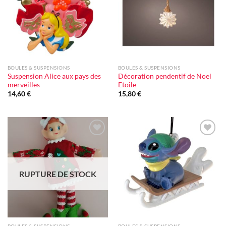
BOULES & SUSPENSIONS
BOULES & SUSPENSIONS
Suspension Alice aux pays des
Décoration pendentif de Noel
merveilles
Etoile
14,60
€
15,80
€
Ajouter
Ajouter
à la liste
à la liste
d'envie
d'envie
RUPTURE DE STOCK
BOULES & SUSPENSIONS
BOULES & SUSPENSIONS