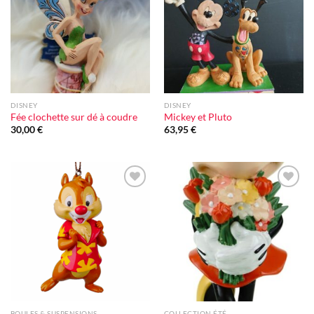
d'envie
d'envie
DISNEY
DISNEY
Fée clochette sur dé à coudre
Mickey et Pluto
30,00
€
63,95
€
Ajouter
Ajouter
à la liste
à la liste
d'envie
d'envie
BOULES & SUSPENSIONS
COLLECTION ÉTÉ