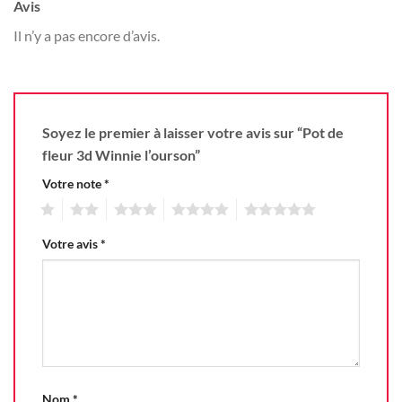
Avis
Il n’y a pas encore d’avis.
Soyez le premier à laisser votre avis sur “Pot de
fleur 3d Winnie l’ourson”
Votre note
*
1
2
3
4
5
Votre avis
*
Nom
*