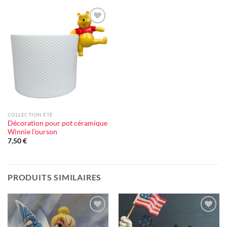
Ajouter
à la liste
d'envie
COLLECTION ÉTÉ
Décoration pour pot céramique
Winnie l’ourson
7,50
€
PRODUITS SIMILAIRES
Ajouter
Ajouter
à la liste
à la liste