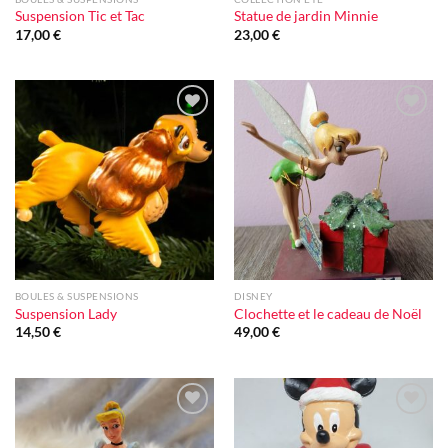
Suspension Tic et Tac
Statue de jardin Minnie
17,00
€
23,00
€
Ajouter
Ajouter
à la liste
à la liste
d'envie
d'envie
BOULES & SUSPENSIONS
DISNEY
Suspension Lady
Clochette et le cadeau de Noël
14,50
€
49,00
€
Ajouter
Ajouter
à la liste
à la liste