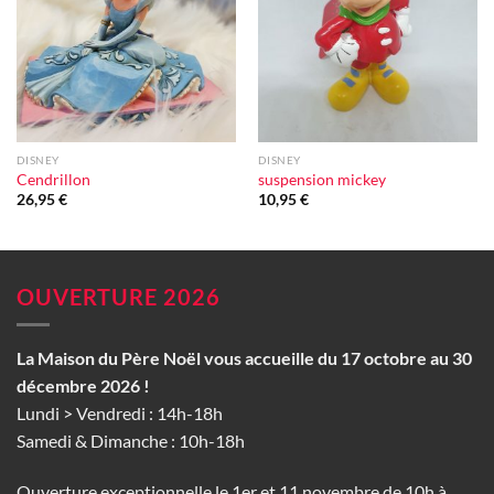
d'envie
d'envie
DISNEY
DISNEY
Cendrillon
suspension mickey
26,95
€
10,95
€
OUVERTURE 2026
La Maison du Père Noël vous accueille du 17 octobre au 30
décembre 2026 !
Lundi > Vendredi : 14h-18h
Samedi & Dimanche : 10h-18h
Ouverture exceptionnelle le 1er et 11 novembre de 10h à