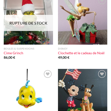
Ajouter
Ajouter
à la liste
à la liste
d'envie
d'envie
RUPTURE DE STOCK
BOULES & SUSPENSIONS
DISNEY
Cime Grinch
Clochette et le cadeau de Noël
86,00
€
49,00
€
Ajouter
Ajouter
à la liste
à la liste
d'envie
d'envie