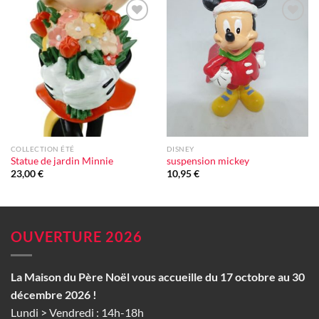
Ajouter
Ajouter
à la liste
à la liste
d'envie
d'envie
COLLECTION ÉTÉ
DISNEY
Statue de jardin Minnie
suspension mickey
23,00
€
10,95
€
OUVERTURE 2026
La Maison du Père Noël vous accueille du 17 octobre au 30
décembre 2026 !
Lundi > Vendredi : 14h-18h