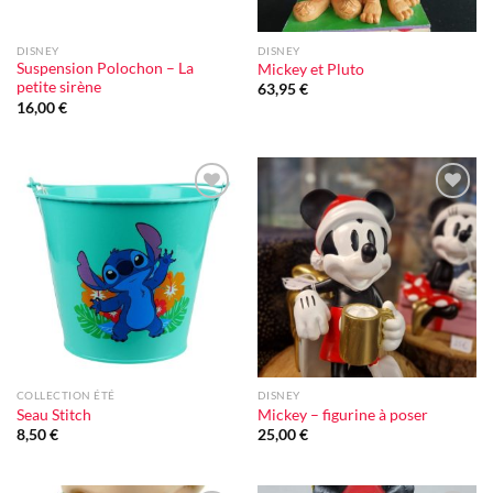
DISNEY
DISNEY
Suspension Polochon – La
Mickey et Pluto
petite sirène
63,95
€
16,00
€
Ajouter
Ajouter
à la liste
à la liste
d'envie
d'envie
COLLECTION ÉTÉ
DISNEY
Seau Stitch
Mickey – figurine à poser
8,50
€
25,00
€