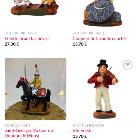
SANTONS RICHARD
SANTONS RICHARD
Fillette tirant la chèvre
Coupeur de lavande courbé
27,30
€
13,70
€
Ajouter
Ajouter
à la liste
à la liste
d'envie
d'envie
DOUDOU MONS
SANTONS RICHARD
Saint-Georges (Acteur du
Violoniste
Doudou de Mons)
13,70
€