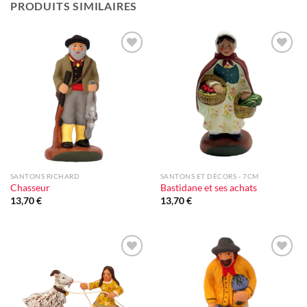
PRODUITS SIMILAIRES
Ajouter
Ajouter
à la liste
à la liste
d'envie
d'envie
SANTONS RICHARD
SANTONS ET DÉCORS - 7CM
Chasseur
Bastidane et ses achats
13,70
€
13,70
€
Ajouter
Ajouter
à la liste
à la liste
d'envie
d'envie