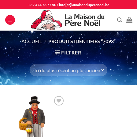
Passer
+32 474 76 77 50
/
info[at]lamaisonduperenoel.be
au
contenu
ACCUEIL
/
PRODUITS IDENTIFIÉS “7093”
FILTRER
Ajouter
à la liste
d'envie