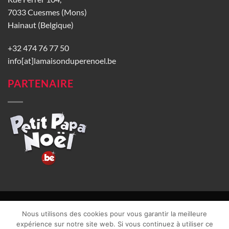
7033 Cuesmes (Mons)
Hainaut (Belgique)
+32 474 76 77 50
info[at]lamaisonduperenoel.be
PARTENAIRE
© La Maison du Père Noël 2026 |
Conditions générales de vente
|
Nous utilisons des cookies pour vous garantir la meilleure
CGU
|
Vie privée
| TVA : BE0840965749 | Site web réalisé par
expérience sur notre site web. Si vous continuez à utiliser ce