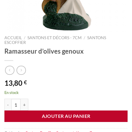
ACCUEIL
/
SANTONS ET DÉCORS - 7CM
/
SANTONS
ESCOFFIER
Ramasseur d’olives genoux
13,80
€
En stock
quantité de Ramasseur d'olives genoux
AJOUTER AU PANIER