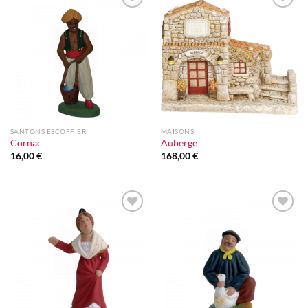
Ajouter
Ajouter
à la liste
à la liste
d'envie
d'envie
SANTONS ESCOFFIER
MAISONS
Cornac
Auberge
16,00
€
168,00
€
Ajouter
Ajouter
à la liste
à la liste
d'envie
d'envie