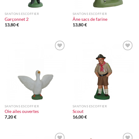
SANTONS ESCOFFIER
SANTONS ESCOFFIER
Garçonnet 2
Âne sacs de farine
13,80
€
13,80
€
Ajouter
Ajouter
à la liste
à la liste
d'envie
d'envie
SANTONS ESCOFFIER
SANTONS ESCOFFIER
Oie ailes ouvertes
Scout
7,20
€
16,00
€