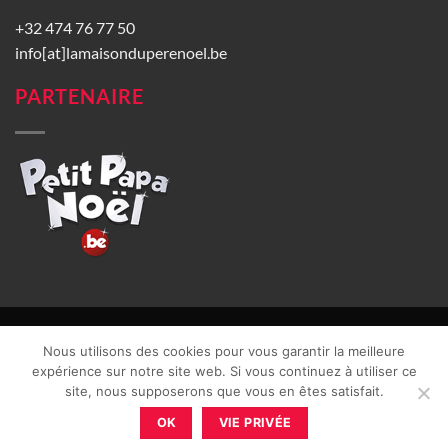
+32 474 76 77 50
info[at]lamaisonduperenoel.be
PARTENAIRE
© La Maison du Père Noël 2026 |
Conditions générales de vente
|
Nous utilisons des cookies pour vous garantir la meilleure
CGU
|
Vie privée
| TVA : BE0840965749 | Site web réalisé par
expérience sur notre site web. Si vous continuez à utiliser ce
site, nous supposerons que vous en êtes satisfait.
OK
VIE PRIVÉE