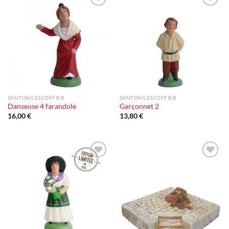
Ajouter
Ajouter
à la liste
à la liste
d'envie
d'envie
SANTONS ESCOFFIER
SANTONS ESCOFFIER
Danseuse 4 farandole
Garçonnet 2
16,00
€
13,80
€
Ajouter
Ajouter
à la liste
à la liste
d'envie
d'envie