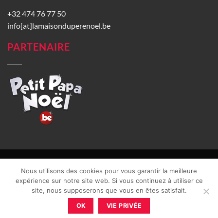
+32 474 76 77 50
info[at]lamaisonduperenoel.be
PARTENAIRE
© La Maison du Père Noël 2026 |
Conditions générales de vente
|
Nous utilisons des cookies pour vous garantir la meilleure
CGU
|
Vie privée
| TVA : BE0840965749 | Site web réalisé par
expérience sur notre site web. Si vous continuez à utiliser ce
site, nous supposerons que vous en êtes satisfait.
OK
VIE PRIVÉE