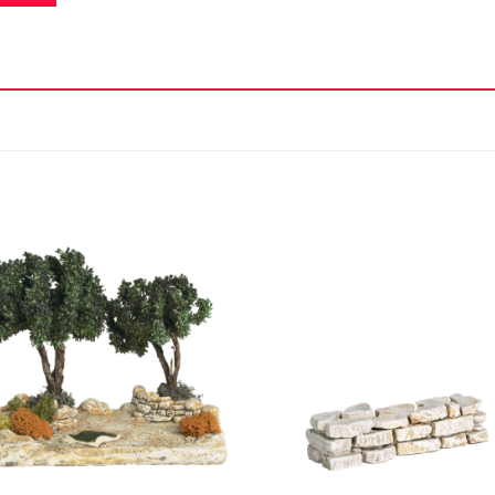
Ajouter
Ajou
à la liste
à la l
d'envie
d'en
+