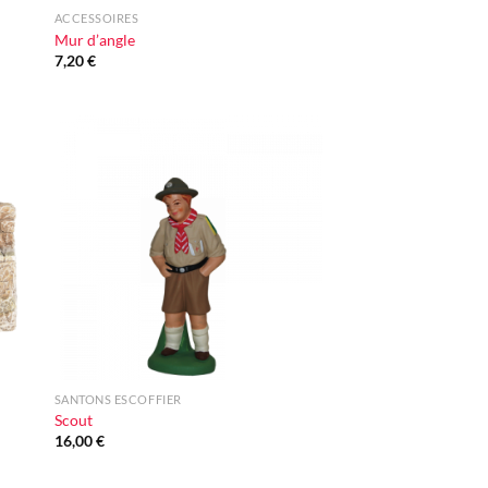
ACCESSOIRES
Mur d’angle
7,20
€
ter
Ajouter
iste
à la liste
vie
d'envie
+
SANTONS ESCOFFIER
Scout
16,00
€