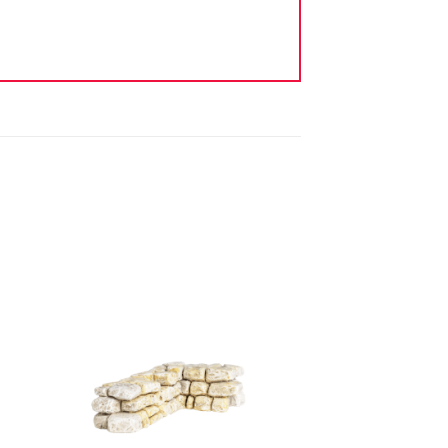
ter
Ajouter
iste
à la liste
vie
d'envie
+