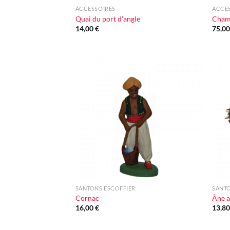
ACCESSOIRES
ACCE
Quai du port d’angle
Champ
14,00
€
75,0
Ajouter
à la liste
d'envie
+
+
SANTONS ESCOFFIER
SANTO
Cornac
Âne a
16,00
€
13,8