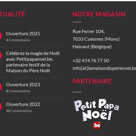
TUALITÉ
NOTRE MAGASIN
Rue Ferrer 104,
Ouverture 2025
7033 Cuesmes (Mons)
4
Commentaires
Hainaut (Belgique)
Célébrez la magie de Noël
avec Petitpapanoel.be,
+32 474 76 77 50
partenaire festif de la
info[at]lamaisonduperenoel.b
Maison du Père Noël
PARTENAIRE
Ouverture 2023
8
Commentaires
Ouverture 2022
10
Commentaires