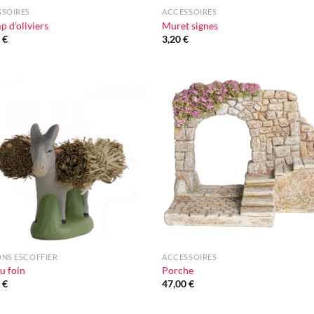
SSOIRES
ACCESSOIRES
 d’oliviers
Muret signes
0
€
3,20
€
Ajouter
Ajou
à la liste
à la l
d'envie
d'en
+
NS ESCOFFIER
ACCESSOIRES
u foin
Porche
0
€
47,00
€