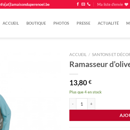
nfo[at]lamaisonduperenoel.be
Ma liste d'envie
ACCUEIL
BOUTIQUE
PHOTOS
PRESSE
ACTUALITÉ
M
ACCUEIL
/
SANTONS ET DÉCOR
Ramasseur d’oliv
Ajouter
à la
liste
13,80
€
d'envie
Plus que 4 en stock
quantité de Ramasseur d'olives d
AJO