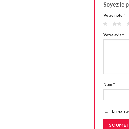
Soyez le p
Votre note
*
1
2
3
Votre avis
*
Nom
*
Enregistr