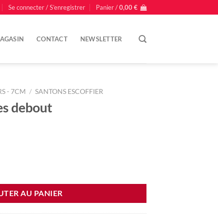
Se connecter / S’enregistrer
Panier /
0,00
€
AGASIN
CONTACT
NEWSLETTER
S - 7CM
/
SANTONS ESCOFFIER
es debout
ebout
UTER AU PANIER