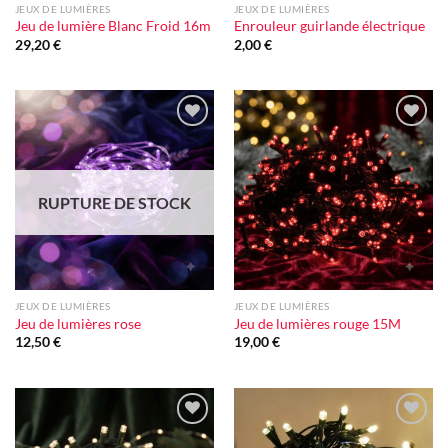
JEUX DE LUMIÈRES
JEUX DE LUMIÈRES
Jeu de lumière Blanc Froid 16m
Enrouleur guirlande électrique
29,20
€
2,00
€
Ajouter
Ajouter
à la liste
à la liste
d'envie
d'envie
RUPTURE DE STOCK
JEUX DE LUMIÈRES
JEUX DE LUMIÈRES
Jeu de lumières rose
Jeu de lumières rouge 15M
12,50
€
19,00
€
Ajouter
Ajouter