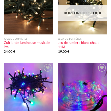
à la liste
à la liste
d'envie
d'envie
RUPTURE DE STOCK
JEUX DE LUMIÈRES
JEUX DE LUMIÈRES
Guirlande lumineuse musicale
Jeu de lumière blanc chaud
9m
11M
24,00
€
19,00
€
Ajouter
Ajouter
à la liste
à la liste
d'envie
d'envie