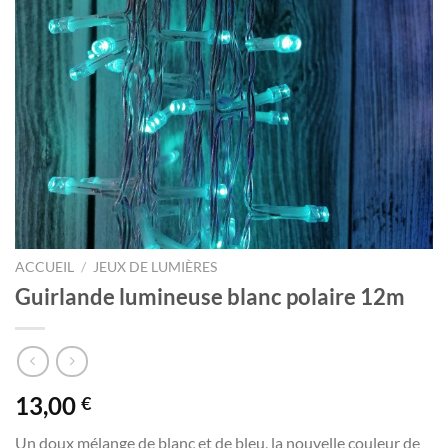
ACCUEIL
/
JEUX DE LUMIÈRES
Guirlande lumineuse blanc polaire 12m
13,00
€
Un doux mélange de blanc et de bleu, la nouvelle couleur de