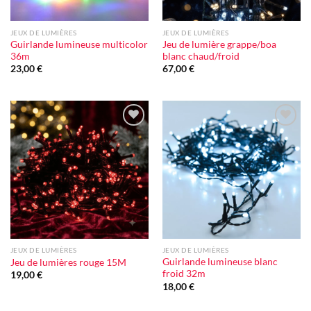
JEUX DE LUMIÈRES
JEUX DE LUMIÈRES
Guirlande lumineuse multicolor
Jeu de lumière grappe/boa
36m
blanc chaud/froid
23,00
€
67,00
€
Ajouter
Ajouter
à la liste
à la liste
d'envie
d'envie
JEUX DE LUMIÈRES
JEUX DE LUMIÈRES
Guirlande lumineuse blanc
Jeu de lumières rouge 15M
froid 32m
19,00
€
18,00
€