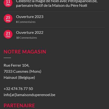
Célébrez la magie de Noël avec Petitpapanoel.be,
11
Déc
partenaire festif de la Maison du Père Noël
Ouverture 2023
25
Sep
8
Commentaires
Ouverture 2022
21
Oct
10
Commentaires
NOTRE MAGASIN
Rue Ferrer 104,
7033 Cuesmes (Mons)
Hainaut (Belgique)
+32 474 76 77 50
info[at]lamaisonduperenoel.be
PARTENAIRE