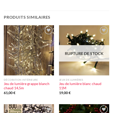
PRODUITS SIMILAIRES
Ajouter
Ajouter
à la liste
à la liste
d'envie
d'envie
RUPTURE DE STOCK
DÉCORATION INTÉRIEURE
JEUX DE LUMIÈRES
Jeu de lumière grappe blanch
Jeu de lumière blanc chaud
chaud 14,5m
11M
61,00
€
19,00
€