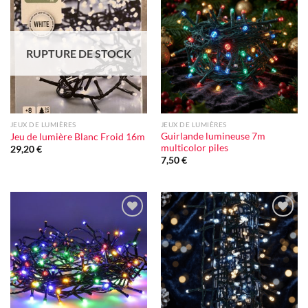
Ajouter
Ajouter
à la liste
à la liste
d'envie
d'envie
RUPTURE DE STOCK
JEUX DE LUMIÈRES
JEUX DE LUMIÈRES
Guirlande lumineuse 7m
Jeu de lumière Blanc Froid 16m
multicolor piles
29,20
€
7,50
€
Ajouter
Ajouter
à la liste
à la liste
d'envie
d'envie