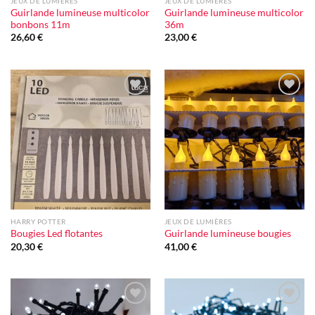
JEUX DE LUMIÈRES
JEUX DE LUMIÈRES
Guirlande lumineuse multicolor
Guirlande lumineuse multicolor
bonbons 11m
36m
26,60
€
23,00
€
Ajouter
Ajouter
à la liste
à la liste
d'envie
d'envie
HARRY POTTER
JEUX DE LUMIÈRES
Bougies Led flotantes
Guirlande lumineuse bougies
20,30
€
41,00
€
Ajouter
Ajouter