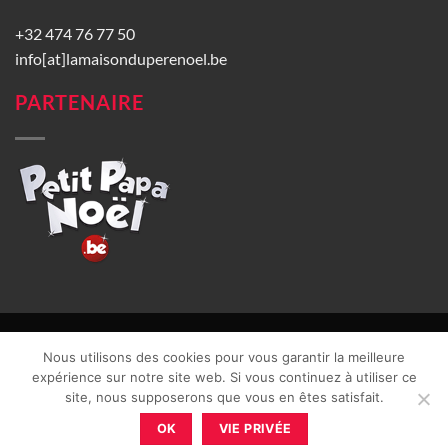
+32 474 76 77 50
info[at]lamaisonduperenoel.be
PARTENAIRE
© La Maison du Père Noël 2026 |
Conditions générales de vente
|
Nous utilisons des cookies pour vous garantir la meilleure
CGU
|
Vie privée
| TVA : BE0840965749 | Site web réalisé par
expérience sur notre site web. Si vous continuez à utiliser ce
site, nous supposerons que vous en êtes satisfait.
OK
VIE PRIVÉE