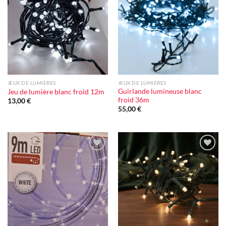
à la liste
à la liste
d'envie
d'envie
JEUX DE LUMIÈRES
JEUX DE LUMIÈRES
Guirlande lumineuse blanc
Jeu de lumière blanc froid 12m
froid 36m
13,00
€
55,00
€
Ajouter
Ajouter
à la liste
à la liste
d'envie
d'envie