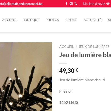
nfo[at]lamaisonduperenoel.be
Ma liste d'envie
ACCUEIL
BOUTIQUE
PHOTOS
PRESSE
ACTUALITÉ
M
ACCUEIL
/
JEUX DE LUMIÈRES
Jeu de lumière bl
Ajouter
à la
liste
49,30
€
d'envie
Jeu de lumière blanc chaud
File noir
1152 LEDS