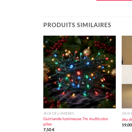
PRODUITS SIMILAIRES
Ajouter
à la liste
d'envie
+
+
JEUX DE LUMIÈRES
JEUX 
Guirlande lumineuse 7m multicolor
Jeu d
piles
19,0
7,50
€