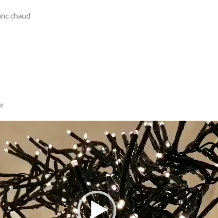
anc chaud
ur