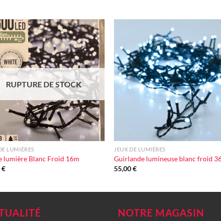
Ajouter
Ajou
à la liste
à la l
d'envie
d'en
RUPTURE DE STOCK
+
DE LUMIÈRES
JEUX DE LUMIÈRES
e lumière Blanc Froid 16m
Guirlande lumineuse blanc froid 
0
€
55,00
€
TUALITÉ
NOTRE MAGASIN