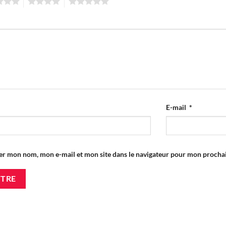
4
5
E-mail
*
er mon nom, mon e-mail et mon site dans le navigateur pour mon proch