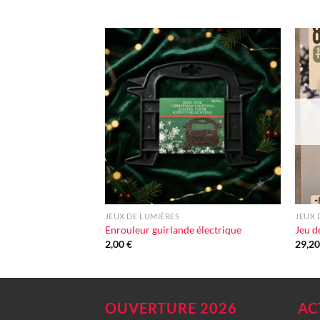
Ajouter
à la liste
d'envie
+
+
JEUX DE LUMIÈRES
JEUX 
Enrouleur guirlande électrique
Jeu d
2,00
€
29,2
OUVERTURE 2026
AC