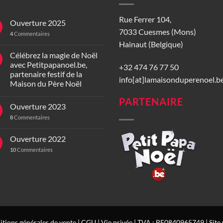
Rue Ferrer 104,
Ouverture 2025
7033 Cuesmes (Mons)
4
Commentaires
Hainaut (Belgique)
Célébrez la magie de Noël
avec Petitpapanoel.be,
+32 474 76 77 50
partenaire festif de la
info[at]lamaisonduperenoel.b
Maison du Père Noël
PARTENAIRE
Ouverture 2023
8
Commentaires
Ouverture 2022
10
Commentaires
tions générales de vente
|
CGU
|
Vie privée
| TVA : BE0840965749 | Site 