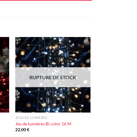
ter
Ajouter
iste
à la liste
vie
d'envie
RUPTURE DE STOCK
+
JEUX DE LUMIÈRES
Jeu de lumières Bi color 16 M
22,00
€