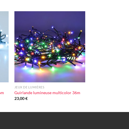
ter
Ajouter
iste
à la liste
vie
d'envie
+
JEUX DE LUMIÈRES
36m
Guirlande lumineuse multicolor 36m
23,00
€