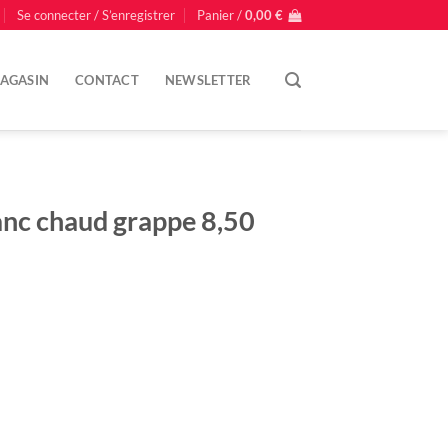
Se connecter / S’enregistrer
Panier /
0,00
€
AGASIN
CONTACT
NEWSLETTER
anc chaud grappe 8,50