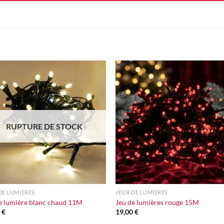
Ajouter
Ajou
à la liste
à la l
d'envie
d'en
RUPTURE DE STOCK
+
DE LUMIÈRES
JEUX DE LUMIÈRES
e lumière blanc chaud 11M
Jeu de lumières rouge 15M
0
€
19,00
€