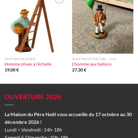
Ajouter
Ajouter
à la liste
à la liste
d'envie
d'envie
SANTONS RICHARD
SANTONS ET DÉCORS - 7CM
Homme olives à l’échelle
L’homme aux ballons
19,00
€
27,30
€
OUVERTURE 2026
La Maison du Père Noël vous accueille du 17 octobre au 30
décembre 2026 !
Lundi > Vendredi : 14h-18h
Samedi & Dimanche : 10h-18h