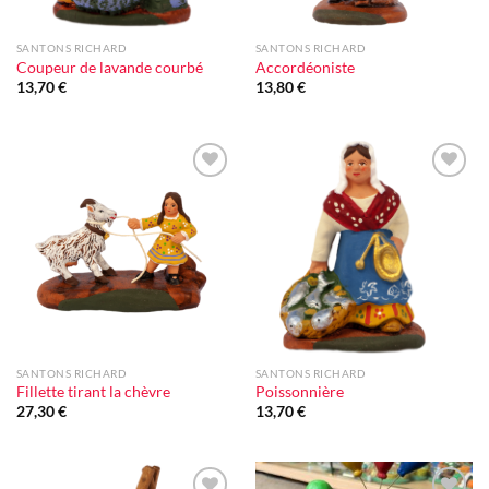
SANTONS RICHARD
SANTONS RICHARD
Coupeur de lavande courbé
Accordéoniste
13,70
€
13,80
€
Ajouter
Ajouter
à la liste
à la liste
d'envie
d'envie
SANTONS RICHARD
SANTONS RICHARD
Fillette tirant la chèvre
Poissonnière
27,30
€
13,70
€