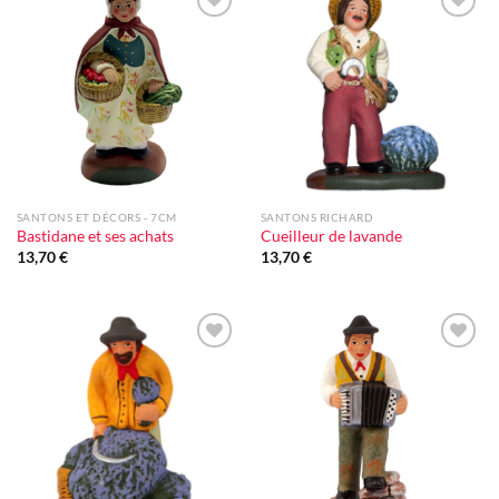
Ajouter
Ajouter
à la liste
à la liste
d'envie
d'envie
SANTONS ET DÉCORS - 7CM
SANTONS RICHARD
Bastidane et ses achats
Cueilleur de lavande
13,70
€
13,70
€
Ajouter
Ajouter
à la liste
à la liste
d'envie
d'envie