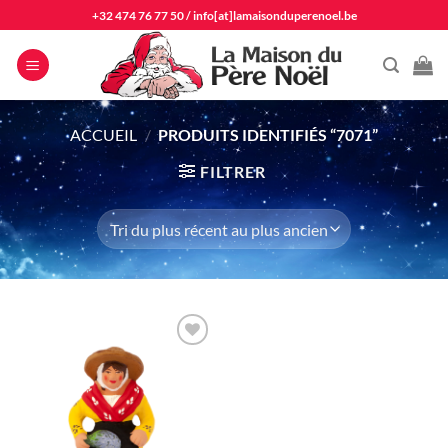
Passer
+32 474 76 77 50
/
info[at]lamaisonduperenoel.be
au
contenu
ACCUEIL
/
PRODUITS IDENTIFIÉS “7071”
FILTRER
Ajouter
à la liste
d'envie