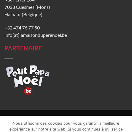
7033 Cuesmes (Mons)
Hainaut (Belgique)
+32 474 76 77 50
info[at]lamaisonduperenoel.be
PARTENAIRE
© La Maison du Père Noël 2026 |
Conditions générales de vente
|
Nous utilisons des cookies pour vous garantir la meilleure
CGU
|
Vie privée
| TVA : BE0840965749 | Site web réalisé par
expérience sur notre site web. Si vous continuez à utiliser ce