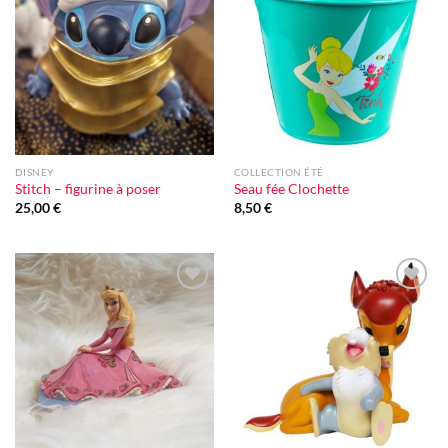
Ajouter
Ajouter
à la liste
à la liste
d'envie
d'envie
DISNEY
COLLECTION ÉTÉ
Stitch – figurine à poser
Seau fée Clochette
25,00
€
8,50
€
Ajouter
Ajouter
à la liste
à la liste
d'envie
d'envie