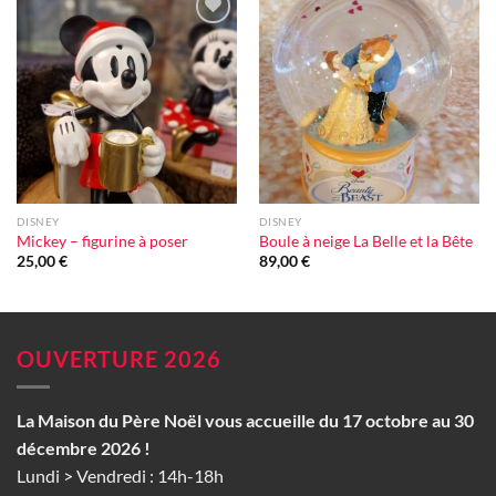
Ajouter
Ajouter
à la liste
à la liste
d'envie
d'envie
DISNEY
DISNEY
Mickey – figurine à poser
Boule à neige La Belle et la Bête
25,00
€
89,00
€
OUVERTURE 2026
La Maison du Père Noël vous accueille du 17 octobre au 30
décembre 2026 !
Lundi > Vendredi : 14h-18h