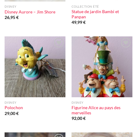
DISNEY
COLLECTION ÉTÉ
Statue de jardin Bambi et
Disney Aurore – Jim Shore
Panpan
26,95
€
49,99
€
Ajouter
Ajouter
à la liste
à la liste
d'envie
d'envie
DISNEY
DISNEY
Figurine Alice au pays des
Polochon
merveilles
29,00
€
92,00
€